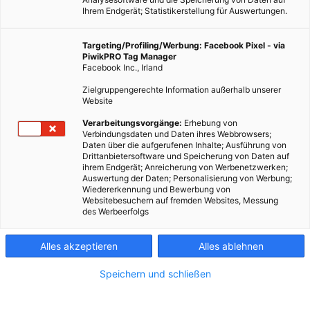
Ihrem Endgerät; Statistikerstellung für Auswertungen.
Targeting/Profiling/Werbung: Facebook Pixel - via
PiwikPRO Tag Manager
Facebook Inc., Irland
Zielgruppengerechte Information außerhalb unserer
Website
GARTEN
Verarbeitungsvorgänge:
Erhebung von
Verbindungsdaten und Daten ihres Webbrowsers;
Topliste: 6 alte Gemüsesorten fürs Balkonkistl
Daten über die aufgerufenen Inhalte; Ausführung von
Drittanbietersoftware und Speicherung von Daten auf
5. AUGUST 2016
VON
ENERGIELEBEN REDAKTION
ihrem Endgerät; Anreicherung von Werbenetzwerken;
Auswertung der Daten; Personalisierung von Werbung;
Alte Sorten mit besonderem Reiz, die auch am Balkon
Wiedererkennung und Bewerbung von
gedeihen.
Websitebesuchern auf fremden Websites, Messung
des Werbeerfolgs
BEITRAG ANSEHEN
Alles akzeptieren
Alles ablehnen
TEILEN
Speichern und schließen