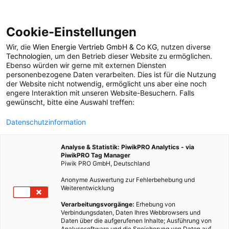
Cookie-Einstellungen
Wir, die
Wien Energie Vertrieb GmbH & Co KG
, nutzen diverse
POSTS BY TAG
Technologien
, um den Betrieb dieser Website zu ermöglichen.
Ebenso würden wir gerne mit externen Diensten
Balkonkistl
personenbezogene Daten verarbeiten. Dies ist für die Nutzung
der Website nicht notwendig, ermöglicht uns aber eine noch
engere Interaktion mit unseren Website-Besuchern. Falls
gewünscht, bitte eine Auswahl treffen:
1 BEITRAG
Datenschutzinformation
Analyse & Statistik: PiwikPRO Analytics - via
PiwikPRO Tag Manager
Piwik PRO GmbH, Deutschland
Anonyme Auswertung zur Fehlerbehebung und
Weiterentwicklung
Verarbeitungsvorgänge:
Erhebung von
Verbindungsdaten, Daten Ihres Webbrowsers und
Daten über die aufgerufenen Inhalte; Ausführung von
Analysesoftware und die Speicherung von Daten auf