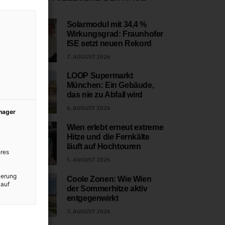
Solarmodul mit 34,4 %
Wirkungsgrad: Fraunhofer
1
ISE setzt neuen Rekord
7. AUGUST 2026
LOOP Supermarkt
München: Ein Gebäude,
2
das nie zu Abfall wird
6. AUGUST 2026
anager
Wien erlebt erneut extreme
Hitze und die Fernkälte
3
läuft auf Hochtouren
res
5. AUGUST 2026
ierung
Coole Zonen: Wie Wien
 auf
der Sommerhitze aktiv
4
entgegenwirkt
3. AUGUST 2026