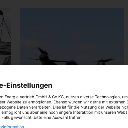
e-Einstellungen
en Energie Vertrieb GmbH & Co KG
, nutzen diverse
Technologien
, um
eser Website zu ermöglichen. Ebenso würden wir gerne mit externen 
zogene Daten verarbeiten. Dies ist für die Nutzung der Website nic
 ermöglicht uns aber eine noch engere Interaktion mit unseren Websi
 Falls gewünscht, bitte eine Auswahl treffen:
zinformation