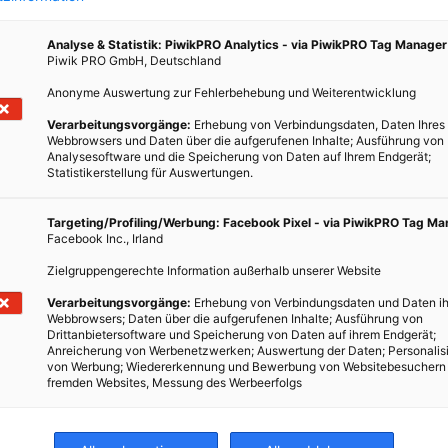
Analyse & Statistik: PiwikPRO Analytics - via PiwikPRO Tag Manager
Piwik PRO GmbH, Deutschland
Anonyme Auswertung zur Fehlerbehebung und Weiterentwicklung
ARCHITEKTUR
Verarbeitungsvorgänge:
Erhebung von Verbindungsdaten, Daten Ihres
aus
Agile Architektur: Wie Drohnen das
Webbrowsers und Daten über die aufgerufenen Inhalte; Ausführung von
Bauwesen verändern könnten
Analysesoftware und die Speicherung von Daten auf Ihrem Endgerät;
Statistikerstellung für Auswertungen.
5. DEZEMBER 2018
VON
ENERGIELEBEN REDAKTION
Targeting/Profiling/Werbung: Facebook Pixel - via PiwikPRO Tag M
Hemp
Ein Sonnendach, das sich je nach Sonnenstand so
Facebook Inc., Irland
us aus
umbaut, dass man immer genügend Schatten hat –
Zielgruppengerechte Information außerhalb unserer Website
selbst wenn man ich wegbewegt? Mit agiler Architektur
Verarbeitungsvorgänge:
Erhebung von Verbindungsdaten und Daten ih
soll das bald keine Zukunftsvision mehr sein.
Webbrowsers; Daten über die aufgerufenen Inhalte; Ausführung von
Drittanbietersoftware und Speicherung von Daten auf ihrem Endgerät;
Anreicherung von Werbenetzwerken; Auswertung der Daten; Personalis
BEITRAG ANSEHEN
von Werbung; Wiedererkennung und Bewerbung von Websitebesuchern
fremden Websites, Messung des Werbeerfolgs
TEILEN