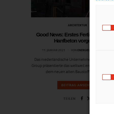
ARCHITEKTUR
Good News: Erstes Fertigteilhaus 
Hanfbeton vorgestellt
11. JANUAR 2021
VON
ENERGIELEBEN REDAKTION
Das niederländische Unternehmen Dun Agro 
Group präsentierte das weltweit erste Fertigteilha
dem neuen alten Baustoff Hanfbeton.
BEITRAG ANSEHEN
TEILEN