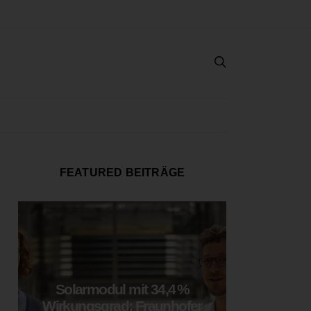
FEATURED BEITRÄGE
Solarmodul mit 34,4 %
LOOP
Wirkungsgrad: Fraunhofer
München