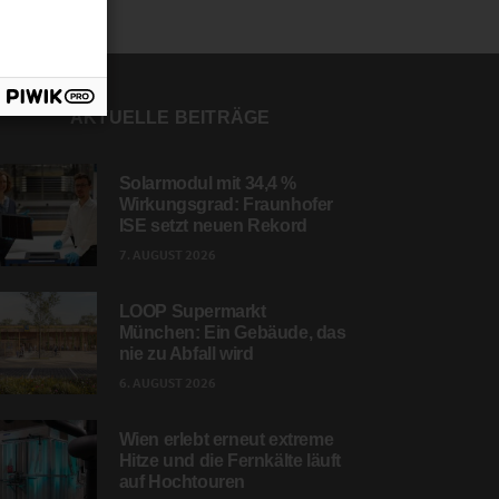
AKTUELLE BEITRÄGE
Solarmodul mit 34,4 %
Wirkungsgrad: Fraunhofer
ISE setzt neuen Rekord
7. AUGUST 2026
LOOP Supermarkt
München: Ein Gebäude, das
nie zu Abfall wird
6. AUGUST 2026
Wien erlebt erneut extreme
Hitze und die Fernkälte läuft
auf Hochtouren