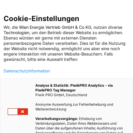
Cookie-Einstellungen
Wir, die
Wien Energie Vertrieb GmbH & Co KG
, nutzen diverse
POSTS BY TAG
Technologien
, um den Betrieb dieser Website zu ermöglichen.
Ebenso würden wir gerne mit externen Diensten
betriebliche
personenbezogene Daten verarbeiten. Dies ist für die Nutzung
der Website nicht notwendig, ermöglicht uns aber eine noch
engere Interaktion mit unseren Website-Besuchern. Falls
Gesundheit
gewünscht, bitte eine Auswahl treffen:
Datenschutzinformation
1 BEITRAG
Analyse & Statistik: PiwikPRO Analytics - via
PiwikPRO Tag Manager
Piwik PRO GmbH, Deutschland
Anonyme Auswertung zur Fehlerbehebung und
Weiterentwicklung
Verarbeitungsvorgänge:
Erhebung von
Verbindungsdaten, Daten Ihres Webbrowsers und
Daten über die aufgerufenen Inhalte; Ausführung von
Analysesoftware und die Speicherung von Daten auf