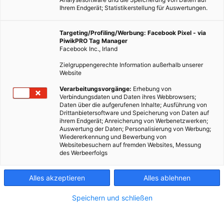
Ihrem Endgerät; Statistikerstellung für Auswertungen.
ERNÄHRUNG
Targeting/Profiling/Werbung: Facebook Pixel - via
Bald wieder mehr DDT in der Arktis
PiwikPRO Tag Manager
Facebook Inc., Irland
10. AUGUST 2015
VON
MARTINA LIEL
Zielgruppengerechte Information außerhalb unserer
Der Klimawandel begünstigt die Anreicherung von DDT in der
Website
Arktis.
Verarbeitungsvorgänge:
Erhebung von
Verbindungsdaten und Daten ihres Webbrowsers;
Daten über die aufgerufenen Inhalte; Ausführung von
BEITRAG ANSEHEN
Drittanbietersoftware und Speicherung von Daten auf
ihrem Endgerät; Anreicherung von Werbenetzwerken;
Auswertung der Daten; Personalisierung von Werbung;
TEILEN
Wiedererkennung und Bewerbung von
Websitebesuchern auf fremden Websites, Messung
des Werbeerfolgs
Alles akzeptieren
Alles ablehnen
FEATURED BEITRÄGE
Speichern und schließen