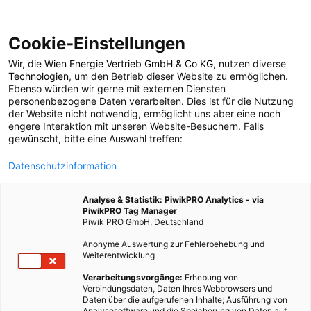
Cookie-Einstellungen
Wir, die
Wien Energie Vertrieb GmbH & Co KG
, nutzen diverse
POSTS BY TAG
Technologien
, um den Betrieb dieser Website zu ermöglichen.
Ebenso würden wir gerne mit externen Diensten
Bodenverschmutzung
personenbezogene Daten verarbeiten. Dies ist für die Nutzung
der Website nicht notwendig, ermöglicht uns aber eine noch
engere Interaktion mit unseren Website-Besuchern. Falls
gewünscht, bitte eine Auswahl treffen:
1 BEITRAG
Datenschutzinformation
Analyse & Statistik: PiwikPRO Analytics - via
PiwikPRO Tag Manager
Piwik PRO GmbH, Deutschland
Anonyme Auswertung zur Fehlerbehebung und
Weiterentwicklung
Verarbeitungsvorgänge:
Erhebung von
Verbindungsdaten, Daten Ihres Webbrowsers und
Daten über die aufgerufenen Inhalte; Ausführung von
Analysesoftware und die Speicherung von Daten auf