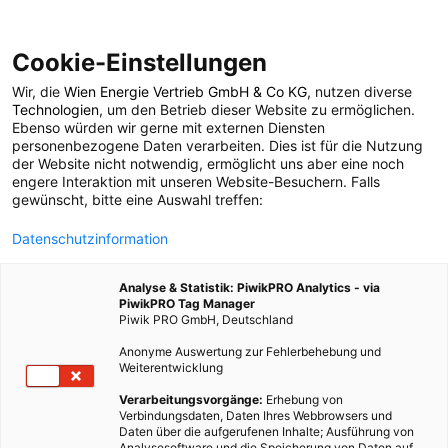
Cookie-Einstellungen
Wir, die
Wien Energie Vertrieb GmbH & Co KG
, nutzen diverse
POSTS BY TAG
Technologien
, um den Betrieb dieser Website zu ermöglichen.
Ebenso würden wir gerne mit externen Diensten
Bürgerbeteiligung
personenbezogene Daten verarbeiten. Dies ist für die Nutzung
der Website nicht notwendig, ermöglicht uns aber eine noch
engere Interaktion mit unseren Website-Besuchern. Falls
Stromnetz
gewünscht, bitte eine Auswahl treffen:
Datenschutzinformation
1 BEITRAG
Analyse & Statistik: PiwikPRO Analytics - via
PiwikPRO Tag Manager
Piwik PRO GmbH, Deutschland
Anonyme Auswertung zur Fehlerbehebung und
Weiterentwicklung
Verarbeitungsvorgänge:
Erhebung von
Verbindungsdaten, Daten Ihres Webbrowsers und
Daten über die aufgerufenen Inhalte; Ausführung von
Analysesoftware und die Speicherung von Daten auf