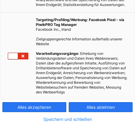
Ihrem Endgerät; Statistikerstellung für Auswertungen.
Targeting/Profiling/Werbung: Facebook Pixel - via
PiwikPRO Tag Manager
Facebook Inc., Irland
Zielgruppengerechte Information außerhalb unserer
Website
Verarbeitungsvorgänge:
Erhebung von
Verbindungsdaten und Daten ihres Webbrowsers;
Daten über die aufgerufenen Inhalte; Ausführung von
Drittanbietersoftware und Speicherung von Daten auf
ihrem Endgerät; Anreicherung von Werbenetzwerken;
Auswertung der Daten; Personalisierung von Werbung;
Wiedererkennung und Bewerbung von
Wenn einer weiß, wie man die Funktion eines Non-Fungible Tokens
Websitebesuchern auf fremden Websites, Messung
einfach beschreibt, dann Blockchain-Profi Kai Siefert. Fotocredit: © Tim
des Werbeerfolgs
Walker
Alles akzeptieren
Alles ablehnen
Das Belvedere hat mittels tausender NFTs Gustav Klimts
Speichern und schließen
„Kuss“ in digitale Originale zerlegt und zum Verkauf
angeboten. Aber was genau ist ein Non-Fungible Token und