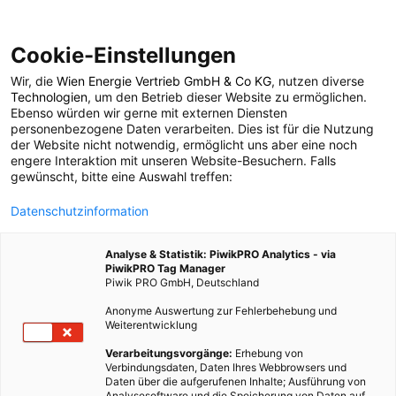
Cookie-Einstellungen
Wir, die
Wien Energie Vertrieb GmbH & Co KG
, nutzen diverse
TECH
Technologien
, um den Betrieb dieser Website zu ermöglichen.
Ebenso würden wir gerne mit externen Diensten
Profis am Wort:
personenbezogene Daten verarbeiten. Dies ist für die Nutzung
der Website nicht notwendig, ermöglicht uns aber eine noch
engere Interaktion mit unseren Website-Besuchern. Falls
„Durch einen Non-
gewünscht, bitte eine Auswahl treffen:
Datenschutzinformation
Fungible Token weiß
Analyse & Statistik: PiwikPRO Analytics - via
ich immer, wer das
PiwikPRO Tag Manager
Piwik PRO GmbH, Deutschland
Original besitzt“
Anonyme Auswertung zur Fehlerbehebung und
Weiterentwicklung
Verarbeitungsvorgänge:
Erhebung von
4. MÄRZ 2022
6 MINUTEN LESEZEIT
Verbindungsdaten, Daten Ihres Webbrowsers und
Daten über die aufgerufenen Inhalte; Ausführung von
Analysesoftware und die Speicherung von Daten auf