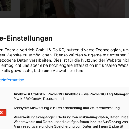
TECH
e-Einstellungen
ft
Profis am Wort: Fernwärme aus
Thermalwasser
en Energie Vertrieb GmbH & Co KG
, nutzen diverse
Technologien
, um
eser Website zu ermöglichen. Ebenso würden wir gerne mit externen 
24. AUGUST 2022
VON
ENERGIELEBEN REDAKTION
 ist
zogene Daten verarbeiten. Dies ist für die Nutzung der Website nic
. Die
Welchen Zweck erfüllt eine Wärmepumpe und wie
 ermöglicht uns aber eine noch engere Interaktion mit unseren Websi
 Falls gewünscht, bitte eine Auswahl treffen:
ion
erzeugt sie aus Thermalwasser Wärme für unser
r
Zuhause? Projektleiter Christoph Segalla hat sich mit
zinformation
atung
uns im Technikraum der Therme Wien getroffen, um
mit uns über Wärmepumpen zu sprechen.
Analyse & Statistik: PiwikPRO Analytics - via PiwikPRO Tag Manager
Piwik PRO GmbH, Deutschland
Anonyme Auswertung zur Fehlerbehebung und Weiterentwicklung
BEITRAG ANSEHEN
Verarbeitungsvorgänge:
Erhebung von Verbindungsdaten, Daten Ihres
Webbrowsers und Daten über die aufgerufenen Inhalte; Ausführung von
TEILEN
Analysesoftware und die Speicherung von Daten auf Ihrem Endgerät;