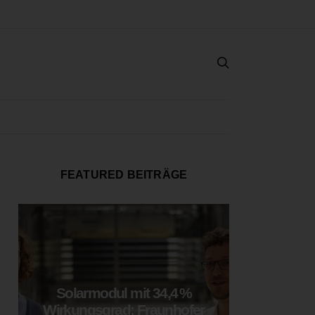
FEATURED BEITRÄGE
Solarmodul mit 34,4 %
LOOP
Wirkungsgrad: Fraunhofer
München