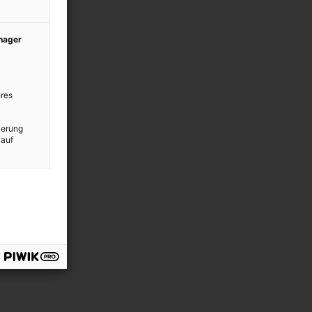
anager
res
ierung
 auf