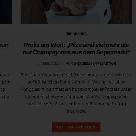
ERNÄHRUNG
tion
Profis am Wort: „Pilze sind viel mehr als
nur Champignons aus dem Supermarkt“
1. APRIL 2022
VON
ENERGIELEBEN REDAKTION
und in
Sebastian Reindl züchtet Pilze in einem alten Obstkeller
g. Im
auf künstlichen Baumstämmen. Was nach Hobby
ung
klingt, ist in Wahrheit ein hochkomplexer Prozess unter
eiche
laborähnlichen Bedingungen. Wie aus Sägespänen
köstliche Bio-Pilze werden, verrät uns der Profi im
Interview.
BEITRAG ANSEHEN