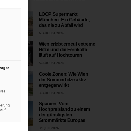
LOOP Supermarkt
München: Ein Gebäude,
1
das nie zu Abfall wird
6. AUGUST 2026
Wien erlebt erneut extreme
Hitze und die Fernkälte
2
läuft auf Hochtouren
5. AUGUST 2026
anager
Coole Zonen: Wie Wien
der Sommerhitze aktiv
3
entgegenwirkt
res
3. AUGUST 2026
Spanien: Vom
ierung
Hochpreisland zu einem
 auf
4
der günstigsten
Strommärkte Europas
31. JULI 2026