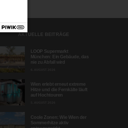
AKTUELLE BEITRÄGE
LOOP Supermarkt
München: Ein Gebäude, das
nie zu Abfall wird
6. AUGUST 2026
Wien erlebt erneut extreme
Hitze und die Fernkälte läuft
auf Hochtouren
5. AUGUST 2026
Coole Zonen: Wie Wien der
Sommerhitze aktiv