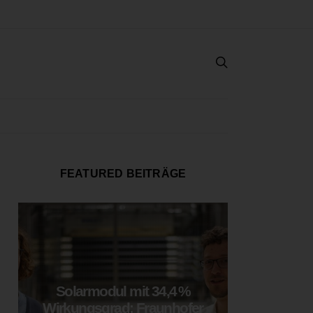
FEATURED BEITRÄGE
Solarmodul mit 34,4 %
LOOP
Wirkungsgrad: Fraunhofer
München