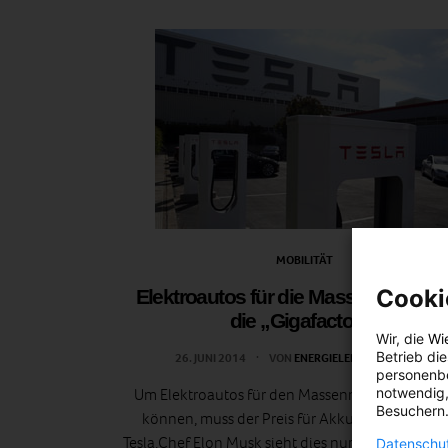
MOBILITÄT
Cooki
Elektroautos für die Masse – Tesla b
die „Gigafactory“
Wir, die
Wi
Betrieb di
26. JUNI 2014
VON
ENERGIELEBEN REDAKTION
personenbe
notwendig,
Um Elektroautos für den Massenmarkt herstelle
Besuchern.
können, muss der Preis für Akkus deutlich sink
Tesla.Chef Elon Musk sieht dies nur dann gewährle
Datenschut