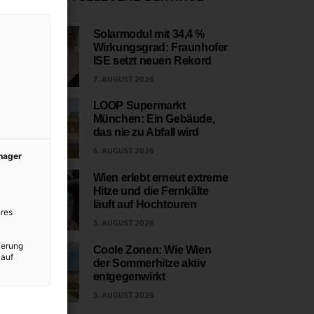
Solarmodul mit 34,4 %
Wirkungsgrad: Fraunhofer
1
ISE setzt neuen Rekord
7. AUGUST 2026
LOOP Supermarkt
München: Ein Gebäude,
2
das nie zu Abfall wird
6. AUGUST 2026
anager
Wien erlebt erneut extreme
Hitze und die Fernkälte
3
läuft auf Hochtouren
res
5. AUGUST 2026
ierung
Coole Zonen: Wie Wien
 auf
der Sommerhitze aktiv
4
entgegenwirkt
3. AUGUST 2026