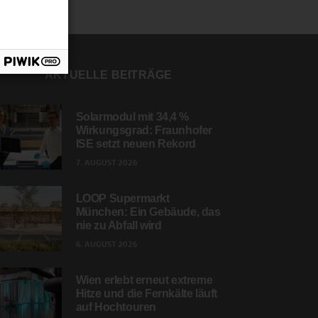
AKTUELLE BEITRÄGE
Solarmodul mit 34,4 %
Wirkungsgrad: Fraunhofer
ISE setzt neuen Rekord
7. AUGUST 2026
LOOP Supermarkt
München: Ein Gebäude, das
nie zu Abfall wird
6. AUGUST 2026
Wien erlebt erneut extreme
Hitze und die Fernkälte läuft
auf Hochtouren