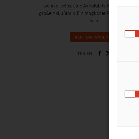
wenn er selbst eine Akkufabrik baut und zwar 
große Akkufabrik. Ein möglicher Partner könnte
sein.
BEITRAG ANSEHEN
TEILEN