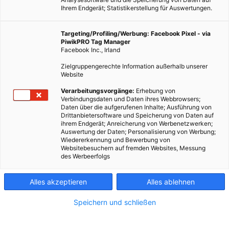
Ihrem Endgerät; Statistikerstellung für Auswertungen.
Targeting/Profiling/Werbung: Facebook Pixel - via
PiwikPRO Tag Manager
MOBILITÄT
Facebook Inc., Irland
Rad-Sharing
Zielgruppengerechte Information außerhalb unserer
Website
28. AUGUST 2013
VON
ENERGIELEBEN REDAKTION
Verarbeitungsvorgänge:
Erhebung von
Car-Sharing und Community-Marktplätze kennen wir schon.
Verbindungsdaten und Daten ihres Webbrowsers;
Für Räder gabs bisher keine Möglichkeit des privaten
Daten über die aufgerufenen Inhalte; Ausführung von
Drittanbietersoftware und Speicherung von Daten auf
Austauschs. Ein Berliner Startup will das Fahrradschloss
ihrem Endgerät; Anreicherung von Werbenetzwerken;
digitalisieren und den Fahrradverleih auf einer Online-
Auswertung der Daten; Personalisierung von Werbung;
Wiedererkennung und Bewerbung von
Plattform organisieren.
Websitebesuchern auf fremden Websites, Messung
des Werbeerfolgs
BEITRAG ANSEHEN
Alles akzeptieren
Alles ablehnen
TEILEN
Speichern und schließen