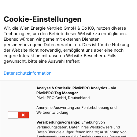
Cookie-Einstellungen
Wir, die
Wien Energie Vertrieb GmbH & Co KG
, nutzen diverse
POSTS BY TAG
Technologien
, um den Betrieb dieser Website zu ermöglichen.
Ebenso würden wir gerne mit externen Diensten
Co-Learning
personenbezogene Daten verarbeiten. Dies ist für die Nutzung
der Website nicht notwendig, ermöglicht uns aber eine noch
engere Interaktion mit unseren Website-Besuchern. Falls
gewünscht, bitte eine Auswahl treffen:
1 BEITRAG
Datenschutzinformation
Analyse & Statistik: PiwikPRO Analytics - via
PiwikPRO Tag Manager
Piwik PRO GmbH, Deutschland
Anonyme Auswertung zur Fehlerbehebung und
Weiterentwicklung
Verarbeitungsvorgänge:
Erhebung von
Verbindungsdaten, Daten Ihres Webbrowsers und
Daten über die aufgerufenen Inhalte; Ausführung von
Analysesoftware und die Speicherung von Daten auf