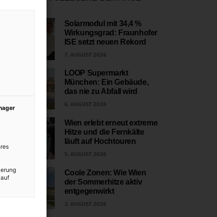
Solarmodul mit 34,4 %
Wirkungsgrad: Fraunhofer
1
ISE setzt neuen Rekord
7. AUGUST 2026
LOOP Supermarkt
München: Ein Gebäude,
2
das nie zu Abfall wird
6. AUGUST 2026
anager
Wien erlebt erneut extreme
Hitze und die Fernkälte
3
läuft auf Hochtouren
res
5. AUGUST 2026
ierung
Coole Zonen: Wie Wien
 auf
der Sommerhitze aktiv
4
entgegenwirkt
3. AUGUST 2026