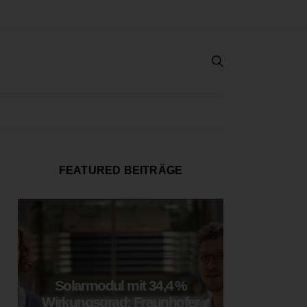
FEATURED BEITRÄGE
Solarmodul mit 34,4 %
LOOP
Wirkungsgrad: Fraunhofer
München