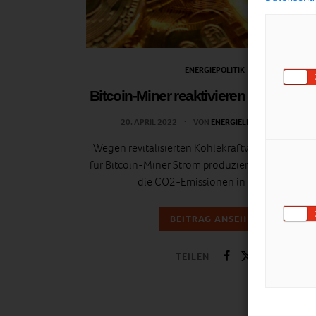
ENERGIEPOLITIK
Bitcoin-Miner reaktivieren Kohlekraft
20. APRIL 2022
VON
ENERGIELEBEN REDAKTION
Wegen revitalisierten Kohlekraftwerken, die exk
für Bitcoin-Miner Strom produzieren, schießen v
die CO2-Emissionen in die Höhe.
BEITRAG ANSEHEN
TEILEN