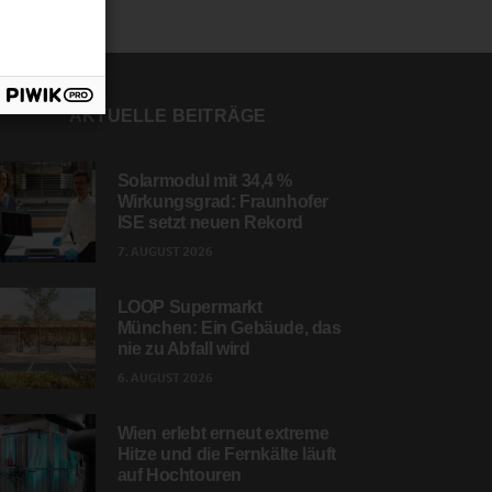
AKTUELLE BEITRÄGE
Solarmodul mit 34,4 %
Wirkungsgrad: Fraunhofer
ISE setzt neuen Rekord
7. AUGUST 2026
LOOP Supermarkt
München: Ein Gebäude, das
nie zu Abfall wird
6. AUGUST 2026
Wien erlebt erneut extreme
Hitze und die Fernkälte läuft
auf Hochtouren