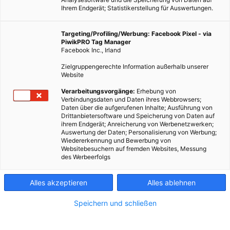
Ihrem Endgerät; Statistikerstellung für Auswertungen.
Targeting/Profiling/Werbung: Facebook Pixel - via
PiwikPRO Tag Manager
Facebook Inc., Irland
Zielgruppengerechte Information außerhalb unserer
Website
MOBILITÄT
Verarbeitungsvorgänge:
Erhebung von
Verbindungsdaten und Daten ihres Webbrowsers;
Gesteigerter Treibstoffverbrauch durch Dachträger
Daten über die aufgerufenen Inhalte; Ausführung von
Drittanbietersoftware und Speicherung von Daten auf
7. JUNI 2016
VON
ENERGIELEBEN REDAKTION
ihrem Endgerät; Anreicherung von Werbenetzwerken;
Auswertung der Daten; Personalisierung von Werbung;
Selbst wenn die Träger nicht beladen sind, können sie den
Wiedererkennung und Bewerbung von
Verbrauch erhöhen.
Websitebesuchern auf fremden Websites, Messung
des Werbeerfolgs
BEITRAG ANSEHEN
Alles akzeptieren
Alles ablehnen
TEILEN
Speichern und schließen