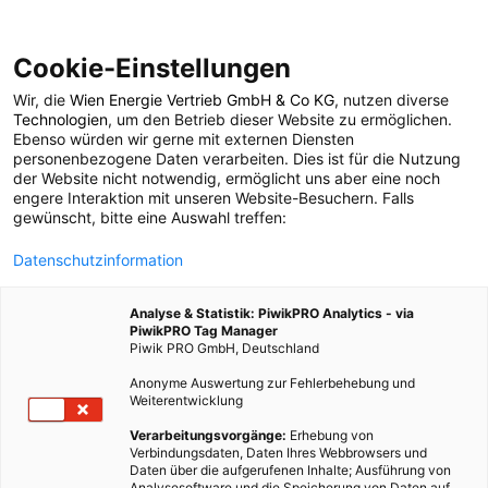
Cookie-Einstellungen
Wir, die
Wien Energie Vertrieb GmbH & Co KG
, nutzen diverse
POSTS BY TAG
Technologien
, um den Betrieb dieser Website zu ermöglichen.
Ebenso würden wir gerne mit externen Diensten
darmreinigung
personenbezogene Daten verarbeiten. Dies ist für die Nutzung
der Website nicht notwendig, ermöglicht uns aber eine noch
engere Interaktion mit unseren Website-Besuchern. Falls
gewünscht, bitte eine Auswahl treffen:
1 BEITRAG
Datenschutzinformation
Analyse & Statistik: PiwikPRO Analytics - via
PiwikPRO Tag Manager
Piwik PRO GmbH, Deutschland
Anonyme Auswertung zur Fehlerbehebung und
Weiterentwicklung
Verarbeitungsvorgänge:
Erhebung von
Verbindungsdaten, Daten Ihres Webbrowsers und
Daten über die aufgerufenen Inhalte; Ausführung von
Analysesoftware und die Speicherung von Daten auf