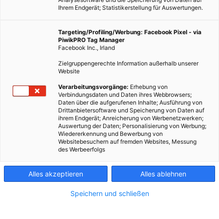
Ihrem Endgerät; Statistikerstellung für Auswertungen.
Targeting/Profiling/Werbung: Facebook Pixel - via
PiwikPRO Tag Manager
Facebook Inc., Irland
Zielgruppengerechte Information außerhalb unserer
Website
ERNÄHRUNG
Verarbeitungsvorgänge:
Erhebung von
Verbindungsdaten und Daten ihres Webbrowsers;
Superfood rote Rüben – feuerrote Vitalstoffkugel
Daten über die aufgerufenen Inhalte; Ausführung von
Drittanbietersoftware und Speicherung von Daten auf
3. FEBRUAR 2017
VON
ULRIKE GÖBL
ihrem Endgerät; Anreicherung von Werbenetzwerken;
Auswertung der Daten; Personalisierung von Werbung;
Heimische Superfoods im Fokus – denn das Gute liegt so nah!
Wiedererkennung und Bewerbung von
Heute: Rote Rüben!
Websitebesuchern auf fremden Websites, Messung
des Werbeerfolgs
BEITRAG ANSEHEN
Alles akzeptieren
Alles ablehnen
TEILEN
Speichern und schließen