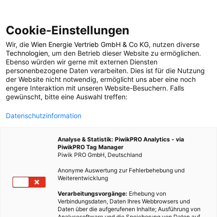
Cookie-Einstellungen
Wir, die
Wien Energie Vertrieb GmbH & Co KG
, nutzen diverse
POSTS BY TAG
Technologien
, um den Betrieb dieser Website zu ermöglichen.
Ebenso würden wir gerne mit externen Diensten
Dia de los muertos
personenbezogene Daten verarbeiten. Dies ist für die Nutzung
der Website nicht notwendig, ermöglicht uns aber eine noch
engere Interaktion mit unseren Website-Besuchern. Falls
gewünscht, bitte eine Auswahl treffen:
1 BEITRAG
Datenschutzinformation
Analyse & Statistik: PiwikPRO Analytics - via
PiwikPRO Tag Manager
Piwik PRO GmbH, Deutschland
Anonyme Auswertung zur Fehlerbehebung und
Weiterentwicklung
Verarbeitungsvorgänge:
Erhebung von
Verbindungsdaten, Daten Ihres Webbrowsers und
Daten über die aufgerufenen Inhalte; Ausführung von
Analysesoftware und die Speicherung von Daten auf