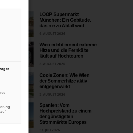
LOOP Supermarkt
München: Ein Gebäude,
1
das nie zu Abfall wird
6. AUGUST 2026
Wien erlebt erneut extreme
Hitze und die Fernkälte
2
läuft auf Hochtouren
5. AUGUST 2026
anager
Coole Zonen: Wie Wien
der Sommerhitze aktiv
3
entgegenwirkt
res
3. AUGUST 2026
Spanien: Vom
ierung
Hochpreisland zu einem
 auf
4
der günstigsten
Strommärkte Europas
31. JULI 2026