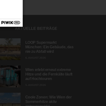
AKTUELLE BEITRÄGE
LOOP Supermarkt
München: Ein Gebäude, das
nie zu Abfall wird
6. AUGUST 2026
Wien erlebt erneut extreme
Hitze und die Fernkälte läuft
auf Hochtouren
5. AUGUST 2026
Coole Zonen: Wie Wien der
Sommerhitze aktiv