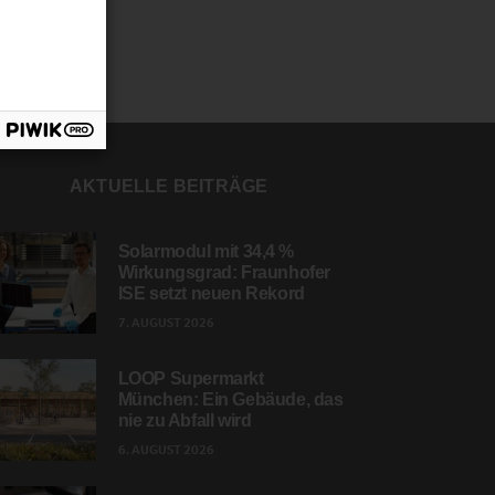
AKTUELLE BEITRÄGE
Solarmodul mit 34,4 %
Wirkungsgrad: Fraunhofer
ISE setzt neuen Rekord
7. AUGUST 2026
LOOP Supermarkt
München: Ein Gebäude, das
nie zu Abfall wird
6. AUGUST 2026