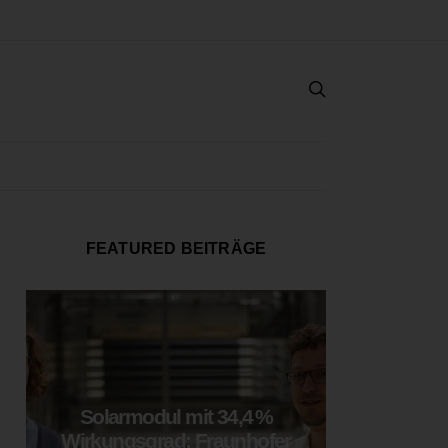
FEATURED BEITRÄGE
Solarmodul mit 34,4 %
LOOP
Wirkungsgrad: Fraunhofer
München