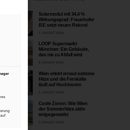
Solarmodul mit 34,4 %
Wirkungsgrad: Fraunhofer
1
ISE setzt neuen Rekord
7. AUGUST 2026
LOOP Supermarkt
München: Ein Gebäude,
2
das nie zu Abfall wird
6. AUGUST 2026
Wien erlebt erneut extreme
anager
Hitze und die Fernkälte
3
läuft auf Hochtouren
5. AUGUST 2026
res
Coole Zonen: Wie Wien
der Sommerhitze aktiv
ierung
4
entgegenwirkt
 auf
3. AUGUST 2026