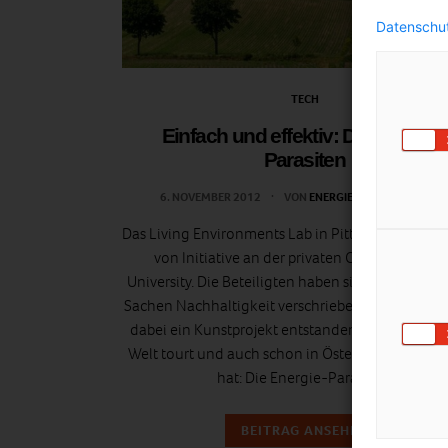
Datenschut
TECH
Einfach und effektiv: Die Energie-
Parasiten
6. NOVEMBER 2012
VON
ENERGIELEBEN REDAKTIO
Das Living Environments Lab in Pittsburgh, USA, is
von Initiative an der privaten Carnegie Mell
University. Die Beteiligten haben sich der Forsch
Sachen Nachhaltigkeit verschrieben. Unter ander
dabei ein Kunstprojekt entstanden, das um die 
Welt tourt und auch schon in Österreich Halt ge
hat: Die Energie-Parasiten.
BEITRAG ANSEHEN