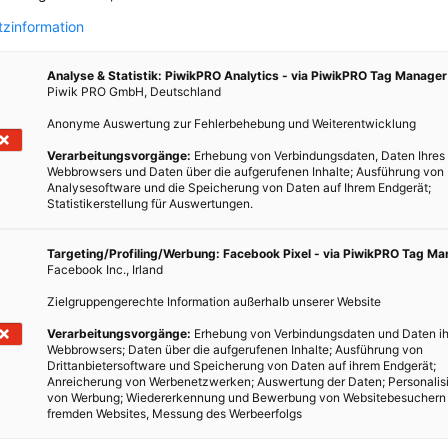
zinformation
Analyse & Statistik: PiwikPRO Analytics - via PiwikPRO Tag Manager
Piwik PRO GmbH, Deutschland
Anonyme Auswertung zur Fehlerbehebung und Weiterentwicklung
Verarbeitungsvorgänge:
Erhebung von Verbindungsdaten, Daten Ihres
Webbrowsers und Daten über die aufgerufenen Inhalte; Ausführung von
Analysesoftware und die Speicherung von Daten auf Ihrem Endgerät;
N
Statistikerstellung für Auswertungen.
t eine
Targeting/Profiling/Werbung: Facebook Pixel - via PiwikPRO Tag M
on
Facebook Inc., Irland
ung in
Zielgruppengerechte Information außerhalb unserer Website
em ist
ganze
Verarbeitungsvorgänge:
Erhebung von Verbindungsdaten und Daten ih
Webbrowsers; Daten über die aufgerufenen Inhalte; Ausführung von
macht
Drittanbietersoftware und Speicherung von Daten auf ihrem Endgerät;
Anreicherung von Werbenetzwerken; Auswertung der Daten; Personalis
von Werbung; Wiedererkennung und Bewerbung von Websitebesuchern
fremden Websites, Messung des Werbeerfolgs