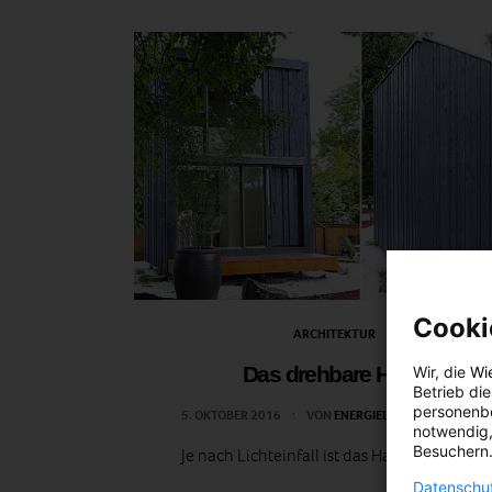
Cooki
ARCHITEKTUR
Das drehbare Haus
Wir, die
Wi
Betrieb di
personenbe
5. OKTOBER 2016
VON
ENERGIELEBEN REDAKTION
notwendig,
Besuchern.
Je nach Lichteinfall ist das Haus verstellbar.
Datenschut