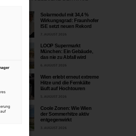
Solarmodul mit 34,4 %
Wirkungsgrad: Fraunhofer
1
ISE setzt neuen Rekord
7. AUGUST 2026
LOOP Supermarkt
München: Ein Gebäude,
2
das nie zu Abfall wird
6. AUGUST 2026
anager
Wien erlebt erneut extreme
Hitze und die Fernkälte
3
läuft auf Hochtouren
res
5. AUGUST 2026
ierung
Coole Zonen: Wie Wien
 auf
der Sommerhitze aktiv
4
entgegenwirkt
3. AUGUST 2026