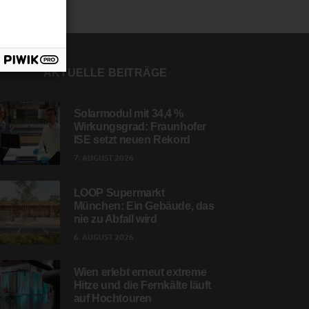
AKTUELLE BEITRÄGE
Solarmodul mit 34,4 %
Wirkungsgrad: Fraunhofer
ISE setzt neuen Rekord
7. AUGUST 2026
LOOP Supermarkt
München: Ein Gebäude, das
nie zu Abfall wird
6. AUGUST 2026
Wien erlebt erneut extreme
Hitze und die Fernkälte läuft
auf Hochtouren