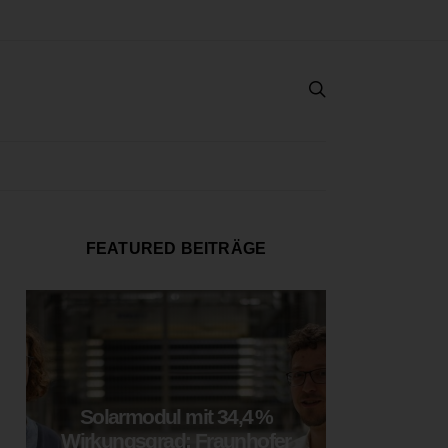
FEATURED BEITRÄGE
Solarmodul mit 34,4 %
LOOP
Wirkungsgrad: Fraunhofer
München