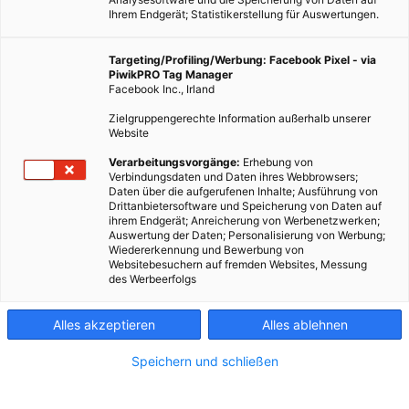
Ihrem Endgerät; Statistikerstellung für Auswertungen.
Targeting/Profiling/Werbung: Facebook Pixel - via
PiwikPRO Tag Manager
Facebook Inc., Irland
Zielgruppengerechte Information außerhalb unserer
Website
Verarbeitungsvorgänge:
Erhebung von
MOBILITÄT
Verbindungsdaten und Daten ihres Webbrowsers;
Daten über die aufgerufenen Inhalte; Ausführung von
WAVE Trophy 2015
Drittanbietersoftware und Speicherung von Daten auf
ihrem Endgerät; Anreicherung von Werbenetzwerken;
11. JUNI 2015
VON
MARTINA LIEL
Auswertung der Daten; Personalisierung von Werbung;
Wiedererkennung und Bewerbung von
Die größte Elektrofahrzeug Ralley der Welt startet zum 5. Mal.
Websitebesuchern auf fremden Websites, Messung
des Werbeerfolgs
BEITRAG ANSEHEN
Alles akzeptieren
Alles ablehnen
TEILEN
Speichern und schließen