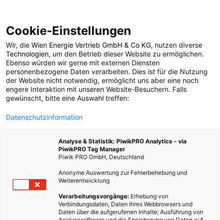
Cookie-Einstellungen
Wir, die
Wien Energie Vertrieb GmbH & Co KG
, nutzen diverse
POSTS BY TAG
Technologien
, um den Betrieb dieser Website zu ermöglichen.
Ebenso würden wir gerne mit externen Diensten
E-Truck
personenbezogene Daten verarbeiten. Dies ist für die Nutzung
der Website nicht notwendig, ermöglicht uns aber eine noch
engere Interaktion mit unseren Website-Besuchern. Falls
gewünscht, bitte eine Auswahl treffen:
1 BEITRAG
Datenschutzinformation
Analyse & Statistik: PiwikPRO Analytics - via
PiwikPRO Tag Manager
Piwik PRO GmbH, Deutschland
Anonyme Auswertung zur Fehlerbehebung und
Weiterentwicklung
Verarbeitungsvorgänge:
Erhebung von
Verbindungsdaten, Daten Ihres Webbrowsers und
Daten über die aufgerufenen Inhalte; Ausführung von
Analysesoftware und die Speicherung von Daten auf