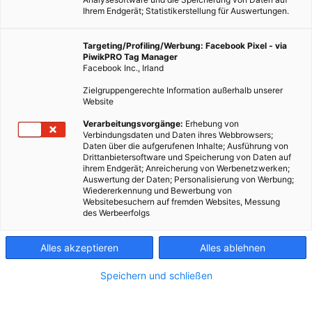
Ihrem Endgerät; Statistikerstellung für Auswertungen.
Targeting/Profiling/Werbung: Facebook Pixel - via
PiwikPRO Tag Manager
ENERGIEPOLITIK
Facebook Inc., Irland
Der Castor Behälter
Zielgruppengerechte Information außerhalb unserer
Website
22. NOVEMBER 2010
VON
ENERGIELEBEN REDAKTION
Verarbeitungsvorgänge:
Erhebung von
In den nahen Zukunftsutopien der Nachkriegszeit spielte die
Verbindungsdaten und Daten ihres Webbrowsers;
Daten über die aufgerufenen Inhalte; Ausführung von
Atomenergie eine wichtige Rolle. Mehr oder weniger ernsthaft
Drittanbietersoftware und Speicherung von Daten auf
wurden hier Städte, Fabriken, Wohnungen, Autos und
ihrem Endgerät; Anreicherung von Werbenetzwerken;
Auswertung der Daten; Personalisierung von Werbung;
Radiowecker mit Energie aus Kernspaltung betrieben. Die…
Wiedererkennung und Bewerbung von
Websitebesuchern auf fremden Websites, Messung
des Werbeerfolgs
BEITRAG ANSEHEN
Alles akzeptieren
Alles ablehnen
TEILEN
Speichern und schließen