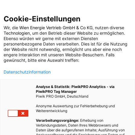
Cookie-Einstellungen
Wir, die
Wien Energie Vertrieb GmbH & Co KG
, nutzen diverse
POSTS BY TAG
Technologien
, um den Betrieb dieser Website zu ermöglichen.
Ebenso würden wir gerne mit externen Diensten
Energierecycling
personenbezogene Daten verarbeiten. Dies ist für die Nutzung
der Website nicht notwendig, ermöglicht uns aber eine noch
engere Interaktion mit unseren Website-Besuchern. Falls
gewünscht, bitte eine Auswahl treffen:
1 BEITRAG
Datenschutzinformation
Analyse & Statistik: PiwikPRO Analytics - via
PiwikPRO Tag Manager
Piwik PRO GmbH, Deutschland
Anonyme Auswertung zur Fehlerbehebung und
Weiterentwicklung
Verarbeitungsvorgänge:
Erhebung von
Verbindungsdaten, Daten Ihres Webbrowsers und
Daten über die aufgerufenen Inhalte; Ausführung von
Analysesoftware und die Speicherung von Daten auf