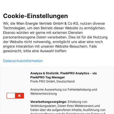
Cookie-Einstellungen
Wir, die
Wien Energie Vertrieb GmbH & Co KG
, nutzen diverse
POSTS BY TAG
Technologien
, um den Betrieb dieser Website zu ermöglichen.
Ebenso würden wir gerne mit externen Diensten
Energiezähler
personenbezogene Daten verarbeiten. Dies ist für die Nutzung
der Website nicht notwendig, ermöglicht uns aber eine noch
engere Interaktion mit unseren Website-Besuchern. Falls
gewünscht, bitte eine Auswahl treffen:
1 BEITRAG
Datenschutzinformation
Analyse & Statistik: PiwikPRO Analytics - via
PiwikPRO Tag Manager
Piwik PRO GmbH, Deutschland
Anonyme Auswertung zur Fehlerbehebung und
Weiterentwicklung
Verarbeitungsvorgänge:
Erhebung von
Verbindungsdaten, Daten Ihres Webbrowsers und
Daten über die aufgerufenen Inhalte; Ausführung von
Analysesoftware und die Speicherung von Daten auf