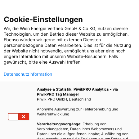
Cookie-Einstellungen
Wir, die
Wien Energie Vertrieb GmbH & Co KG
, nutzen diverse
POSTS BY TAG
Technologien
, um den Betrieb dieser Website zu ermöglichen.
Ebenso würden wir gerne mit externen Diensten
Energy Union
personenbezogene Daten verarbeiten. Dies ist für die Nutzung
der Website nicht notwendig, ermöglicht uns aber eine noch
engere Interaktion mit unseren Website-Besuchern. Falls
gewünscht, bitte eine Auswahl treffen:
1 BEITRAG
Datenschutzinformation
Analyse & Statistik: PiwikPRO Analytics - via
PiwikPRO Tag Manager
Piwik PRO GmbH, Deutschland
Anonyme Auswertung zur Fehlerbehebung und
Weiterentwicklung
Verarbeitungsvorgänge:
Erhebung von
Verbindungsdaten, Daten Ihres Webbrowsers und
Daten über die aufgerufenen Inhalte; Ausführung von
Analysesoftware und die Speicherung von Daten auf