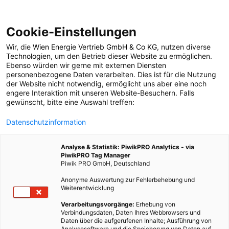
Cookie-Einstellungen
Wir, die
Wien Energie Vertrieb GmbH & Co KG
, nutzen diverse
POSTS BY TAG
Technologien
, um den Betrieb dieser Website zu ermöglichen.
Ebenso würden wir gerne mit externen Diensten
Erdgasbetriebene
personenbezogene Daten verarbeiten. Dies ist für die Nutzung
der Website nicht notwendig, ermöglicht uns aber eine noch
engere Interaktion mit unseren Website-Besuchern. Falls
Fahrzeuge
gewünscht, bitte eine Auswahl treffen:
Datenschutzinformation
1 BEITRAG
Analyse & Statistik: PiwikPRO Analytics - via
PiwikPRO Tag Manager
Piwik PRO GmbH, Deutschland
Anonyme Auswertung zur Fehlerbehebung und
Weiterentwicklung
Verarbeitungsvorgänge:
Erhebung von
Verbindungsdaten, Daten Ihres Webbrowsers und
Daten über die aufgerufenen Inhalte; Ausführung von
Analysesoftware und die Speicherung von Daten auf