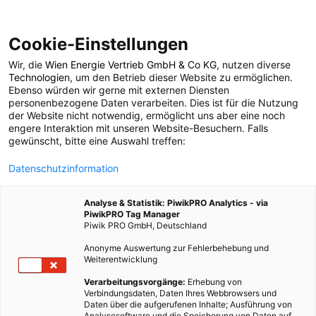
Cookie-Einstellungen
Wir, die
Wien Energie Vertrieb GmbH & Co KG
, nutzen diverse
POSTS BY TAG
Technologien
, um den Betrieb dieser Website zu ermöglichen.
Ebenso würden wir gerne mit externen Diensten
Ernährungskosten
personenbezogene Daten verarbeiten. Dies ist für die Nutzung
der Website nicht notwendig, ermöglicht uns aber eine noch
engere Interaktion mit unseren Website-Besuchern. Falls
gewünscht, bitte eine Auswahl treffen:
1 BEITRAG
Datenschutzinformation
Analyse & Statistik: PiwikPRO Analytics - via
PiwikPRO Tag Manager
Piwik PRO GmbH, Deutschland
Anonyme Auswertung zur Fehlerbehebung und
Weiterentwicklung
Verarbeitungsvorgänge:
Erhebung von
Verbindungsdaten, Daten Ihres Webbrowsers und
Daten über die aufgerufenen Inhalte; Ausführung von
Analysesoftware und die Speicherung von Daten auf