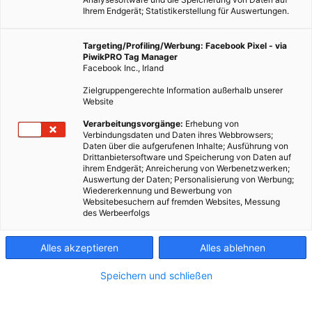
Ihrem Endgerät; Statistikerstellung für Auswertungen.
Targeting/Profiling/Werbung: Facebook Pixel - via
PiwikPRO Tag Manager
Facebook Inc., Irland
Zielgruppengerechte Information außerhalb unserer
Website
ERNÄHRUNG
Verarbeitungsvorgänge:
Erhebung von
Verbindungsdaten und Daten ihres Webbrowsers;
Projekt „Ist gutes Essen wirklich teuer?“
Daten über die aufgerufenen Inhalte; Ausführung von
Drittanbietersoftware und Speicherung von Daten auf
28. OKTOBER 2014
VON
MARTINA LIEL
ihrem Endgerät; Anreicherung von Werbenetzwerken;
Auswertung der Daten; Personalisierung von Werbung;
Durch einen nachhaltigen Ernährungsstil entstehen kaum
Wiedererkennung und Bewerbung von
Mehrkosten. Currywurst-Pommes-Schranke oder die Bio-
Websitebesuchern auf fremden Websites, Messung
des Werbeerfolgs
Gemüse-Quiche auf fair gehandeltem Reis? Das Großhirn
meldet: Eine fleischarme Ernährung aus regionalen und fair
Alles akzeptieren
Alles ablehnen
gehandelten Bio-Produkten ist besser für…
Speichern und schließen
BEITRAG ANSEHEN