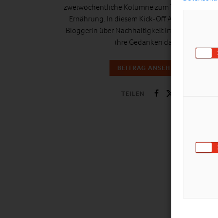
zweiwöchentliche Kolumne zum Thema nachha
Ernährung. In diesem Kick-Off Artikel schreibt 
Bloggerin über Nachhaltigkeit im Allgemeinen
ihre Gedanken dazu.
BEITRAG ANSEHEN
TEILEN