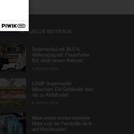
AKTUELLE BEITRÄGE
Solarmodul mit 34,4 %
Wirkungsgrad: Fraunhofer
ISE setzt neuen Rekord
7. AUGUST 2026
LOOP Supermarkt
München: Ein Gebäude, das
nie zu Abfall wird
6. AUGUST 2026
Wien erlebt erneut extreme
Hitze und die Fernkälte läuft
auf Hochtouren