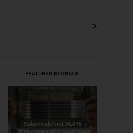
FEATURED BEITRÄGE
Solarmodul mit 34,4 %
LOOP
Wirkungsgrad: Fraunhofer
München