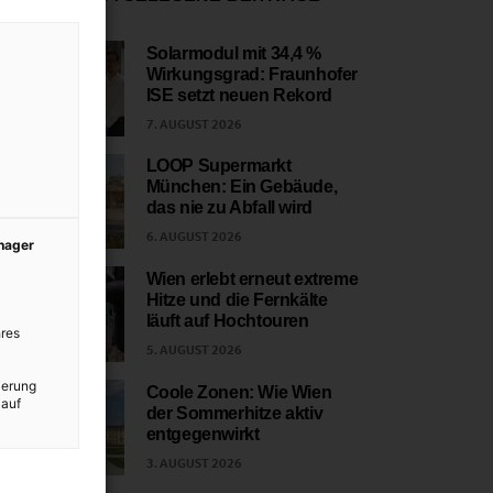
Solarmodul mit 34,4 %
Wirkungsgrad: Fraunhofer
1
ISE setzt neuen Rekord
7. AUGUST 2026
LOOP Supermarkt
München: Ein Gebäude,
2
das nie zu Abfall wird
6. AUGUST 2026
anager
Wien erlebt erneut extreme
Hitze und die Fernkälte
3
läuft auf Hochtouren
res
5. AUGUST 2026
ierung
Coole Zonen: Wie Wien
 auf
der Sommerhitze aktiv
4
entgegenwirkt
3. AUGUST 2026