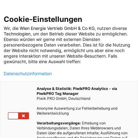
Cookie-Einstellungen
Wir, die
Wien Energie Vertrieb GmbH & Co KG
, nutzen diverse
POSTS BY TAG
Technologien
, um den Betrieb dieser Website zu ermöglichen.
Ebenso würden wir gerne mit externen Diensten
Events Jänner 2022
personenbezogene Daten verarbeiten. Dies ist für die Nutzung
der Website nicht notwendig, ermöglicht uns aber eine noch
engere Interaktion mit unseren Website-Besuchern. Falls
gewünscht, bitte eine Auswahl treffen:
1 BEITRAG
Datenschutzinformation
Analyse & Statistik: PiwikPRO Analytics - via
PiwikPRO Tag Manager
Piwik PRO GmbH, Deutschland
Anonyme Auswertung zur Fehlerbehebung und
Weiterentwicklung
Verarbeitungsvorgänge:
Erhebung von
Verbindungsdaten, Daten Ihres Webbrowsers und
Daten über die aufgerufenen Inhalte; Ausführung von
Analysesoftware und die Speicherung von Daten auf