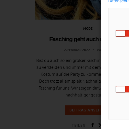
Datenschut
MODE
Fasching geht auch nachhaltig
2. FEBRUAR 2022
VON
ANJA
Bist du auch so ein großer Faschingsfan? Liebst e
zu verkleiden und immer mit dem beeindrucken
Kostüm auf die Party zu kommen? Oh ja, wir au
Doch trotz allem spielt Nachhaltigkeit eine Roll
Fasching für uns. Wir zeigen dir wie du den Fas
nachhaltiger gestaltest.
BEITRAG ANSEHEN
TEILEN