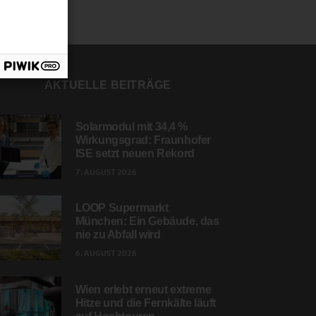
AKTUELLE BEITRÄGE
Solarmodul mit 34,4 %
Wirkungsgrad: Fraunhofer
ISE setzt neuen Rekord
7. AUGUST 2026
LOOP Supermarkt
München: Ein Gebäude, das
nie zu Abfall wird
6. AUGUST 2026
Wien erlebt erneut extreme
Hitze und die Fernkälte läuft