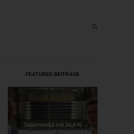
FEATURED BEITRÄGE
Solarmodul mit 34,4 %
LOOP
Wirkungsgrad: Fraunhofer
München