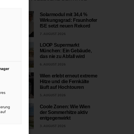
Solarmodul mit 34,4 %
Wirkungsgrad: Fraunhofer
1
ISE setzt neuen Rekord
7. AUGUST 2026
LOOP Supermarkt
München: Ein Gebäude,
2
das nie zu Abfall wird
6. AUGUST 2026
anager
Wien erlebt erneut extreme
Hitze und die Fernkälte
3
läuft auf Hochtouren
res
5. AUGUST 2026
Coole Zonen: Wie Wien
ierung
 auf
der Sommerhitze aktiv
4
entgegenwirkt
3. AUGUST 2026