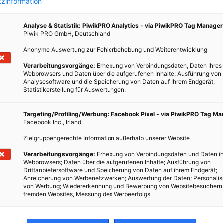
zinformation
Analyse & Statistik: PiwikPRO Analytics - via PiwikPRO Tag Manager
Piwik PRO GmbH, Deutschland
Anonyme Auswertung zur Fehlerbehebung und Weiterentwicklung
Verarbeitungsvorgänge:
Erhebung von Verbindungsdaten, Daten Ihres
Webbrowsers und Daten über die aufgerufenen Inhalte; Ausführung von
Analysesoftware und die Speicherung von Daten auf Ihrem Endgerät;
Statistikerstellung für Auswertungen.
s dich
Targeting/Profiling/Werbung: Facebook Pixel - via PiwikPRO Tag M
dsten
Facebook Inc., Irland
ch.
Zielgruppengerechte Information außerhalb unserer Website
e im
ching
Verarbeitungsvorgänge:
Erhebung von Verbindungsdaten und Daten ih
Webbrowsers; Daten über die aufgerufenen Inhalte; Ausführung von
Drittanbietersoftware und Speicherung von Daten auf ihrem Endgerät;
Anreicherung von Werbenetzwerken; Auswertung der Daten; Personalis
von Werbung; Wiedererkennung und Bewerbung von Websitebesuchern
fremden Websites, Messung des Werbeerfolgs