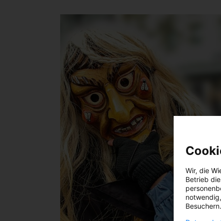
Cooki
Wir, die
Wi
Betrieb di
personenbe
notwendig,
Besuchern.