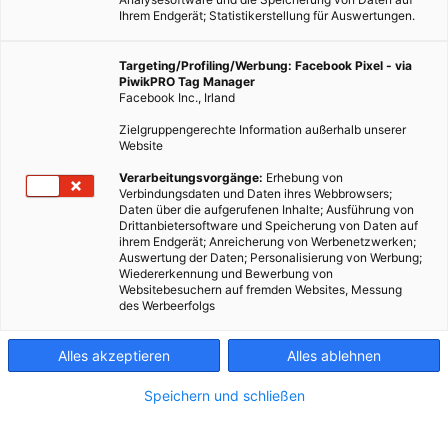
Ihrem Endgerät; Statistikerstellung für Auswertungen.
Targeting/Profiling/Werbung: Facebook Pixel - via
PiwikPRO Tag Manager
Facebook Inc., Irland
Zielgruppengerechte Information außerhalb unserer
Website
Verarbeitungsvorgänge:
Erhebung von
Verbindungsdaten und Daten ihres Webbrowsers;
Bist du auch so ein großer Faschingsfan? Liebst es dich zu
Daten über die aufgerufenen Inhalte; Ausführung von
verkleiden und immer mit dem beeindruckendsten Kostüm
Drittanbietersoftware und Speicherung von Daten auf
ihrem Endgerät; Anreicherung von Werbenetzwerken;
auf die Party zu kommen? Oh ja, wir auch. Doch trotz allem
Auswertung der Daten; Personalisierung von Werbung;
spielt Nachhaltigkeit eine Rolle im Fasching für uns. Wir
Wiedererkennung und Bewerbung von
Websitebesuchern auf fremden Websites, Messung
zeigen dir wie du den Fasching nachhaltiger gestaltest.
des Werbeerfolgs
Dieser Artikel wurde am 2. Februar 2022 veröffentlicht
Alles akzeptieren
Alles ablehnen
und ist möglicherweise nicht mehr aktuell!
Speichern und schließen
Für viele ist der Fasching die 5. Jahreszeit. Auf nichts freut man
sich im Jahr mehr als auf die närrische Zeit. Und ja, wir