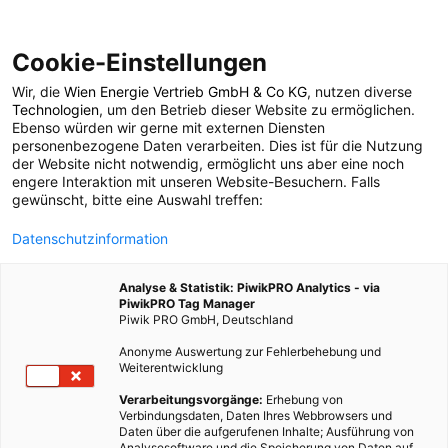
Cookie-Einstellungen
Wir, die
Wien Energie Vertrieb GmbH & Co KG
, nutzen diverse
MODE
Technologien
, um den Betrieb dieser Website zu ermöglichen.
Ebenso würden wir gerne mit externen Diensten
Fasching geht auch
personenbezogene Daten verarbeiten. Dies ist für die Nutzung
der Website nicht notwendig, ermöglicht uns aber eine noch
engere Interaktion mit unseren Website-Besuchern. Falls
nachhaltig
gewünscht, bitte eine Auswahl treffen:
Datenschutzinformation
2. FEBRUAR 2022
3 MINUTEN LESEZEIT
Analyse & Statistik: PiwikPRO Analytics - via
PiwikPRO Tag Manager
Piwik PRO GmbH, Deutschland
Anonyme Auswertung zur Fehlerbehebung und
Weiterentwicklung
Verarbeitungsvorgänge:
Erhebung von
Verbindungsdaten, Daten Ihres Webbrowsers und
Daten über die aufgerufenen Inhalte; Ausführung von
Analysesoftware und die Speicherung von Daten auf