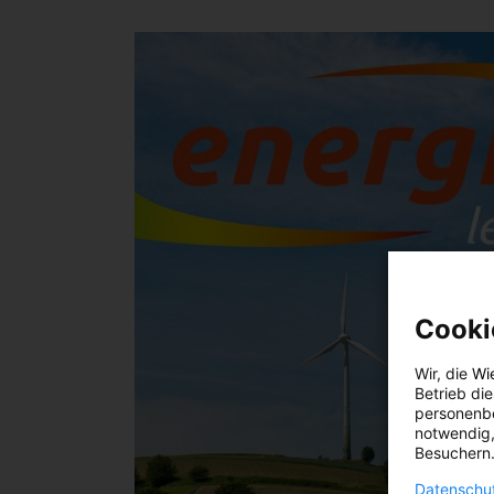
Cooki
Wir, die
Wi
Betrieb di
personenbe
notwendig,
Besuchern.
Datenschut