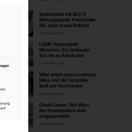
Solarmodul mit 34,4 %
Wirkungsgrad: Fraunhofer
1
ISE setzt neuen Rekord
7. AUGUST 2026
LOOP Supermarkt
München: Ein Gebäude,
2
das nie zu Abfall wird
6. AUGUST 2026
anager
Wien erlebt erneut extreme
Hitze und die Fernkälte
3
läuft auf Hochtouren
res
5. AUGUST 2026
ierung
Coole Zonen: Wie Wien
 auf
der Sommerhitze aktiv
4
entgegenwirkt
3. AUGUST 2026