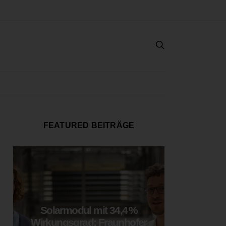
FEATURED BEITRÄGE
Solarmodul mit 34,4 %
LOOP
Wirkungsgrad: Fraunhofer
München