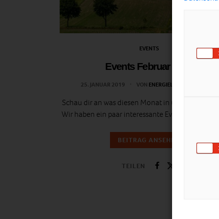
EVENTS
Events Februar 2019
25. JANUAR 2019
VON
ENERGIELEBEN REDAKTION
Schau dir an was diesen Monat in und um Wien lo
Wir haben ein paar interessante Events herausge
BEITRAG ANSEHEN
TEILEN