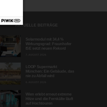
AKTUELLE BEITRÄGE
Solarmodul mit 34,4 %
Wirkungsgrad: Fraunhofer
ISE setzt neuen Rekord
7. AUGUST 2026
LOOP Supermarkt
München: Ein Gebäude, das
nie zu Abfall wird
6. AUGUST 2026
Wien erlebt erneut extreme
Hitze und die Fernkälte läuft
auf Hochtouren