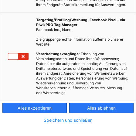
Ihrem Endgerät; Statistikerstellung für Auswertungen.
LEBEN
Targeting/Profiling/Werbung: Facebook Pixel - via
PiwikPRO Tag Manager
Topliste: So vielfältig ist das Furoshiki-
Facebook Inc., Irland
Tuch
Zielgruppengerechte Information außerhalb unserer
Website
TEILEN
Verarbeitungsvorgänge:
Erhebung von
Verbindungsdaten und Daten ihres Webbrowsers;
10. NOVEMBER 2017
VON
ENERGIELEBEN REDAKTION
Daten über die aufgerufenen Inhalte; Ausführung von
Drittanbietersoftware und Speicherung von Daten auf
ihrem Endgerät; Anreicherung von Werbenetzwerken;
Auswertung der Daten; Personalisierung von Werbung;
Wiedererkennung und Bewerbung von
Websitebesuchern auf fremden Websites, Messung
des Werbeerfolgs
Alles akzeptieren
Alles ablehnen
Speichern und schließen