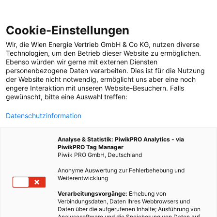
Cookie-Einstellungen
Wir, die
Wien Energie Vertrieb GmbH & Co KG
, nutzen diverse
POSTS BY TAG
Technologien
, um den Betrieb dieser Website zu ermöglichen.
Ebenso würden wir gerne mit externen Diensten
Fernheizwerk Spittelau
personenbezogene Daten verarbeiten. Dies ist für die Nutzung
der Website nicht notwendig, ermöglicht uns aber eine noch
engere Interaktion mit unseren Website-Besuchern. Falls
gewünscht, bitte eine Auswahl treffen:
1 BEITRAG
Datenschutzinformation
Analyse & Statistik: PiwikPRO Analytics - via
PiwikPRO Tag Manager
Piwik PRO GmbH, Deutschland
Anonyme Auswertung zur Fehlerbehebung und
Weiterentwicklung
Verarbeitungsvorgänge:
Erhebung von
Verbindungsdaten, Daten Ihres Webbrowsers und
Daten über die aufgerufenen Inhalte; Ausführung von
Analysesoftware und die Speicherung von Daten auf