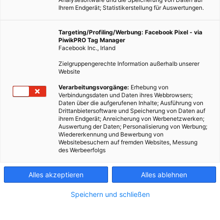
Ihrem Endgerät; Statistikerstellung für Auswertungen.
LEBEN
Targeting/Profiling/Werbung: Facebook Pixel - via
PiwikPRO Tag Manager
Topliste: Die besten Gründe gegen das
Facebook Inc., Irland
Silvesterfeuerwerk
Zielgruppengerechte Information außerhalb unserer
Website
TEILEN
Verarbeitungsvorgänge:
Erhebung von
Verbindungsdaten und Daten ihres Webbrowsers;
28. DEZEMBER 2018
VON
ENERGIELEBEN REDAKTION
Daten über die aufgerufenen Inhalte; Ausführung von
Drittanbietersoftware und Speicherung von Daten auf
ihrem Endgerät; Anreicherung von Werbenetzwerken;
Auswertung der Daten; Personalisierung von Werbung;
Wiedererkennung und Bewerbung von
Websitebesuchern auf fremden Websites, Messung
des Werbeerfolgs
Alles akzeptieren
Alles ablehnen
Speichern und schließen