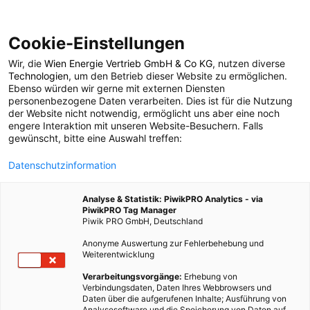
Cookie-Einstellungen
Wir, die
Wien Energie Vertrieb GmbH & Co KG
, nutzen diverse
POSTS BY TAG
Technologien
, um den Betrieb dieser Website zu ermöglichen.
Ebenso würden wir gerne mit externen Diensten
Floating PV
personenbezogene Daten verarbeiten. Dies ist für die Nutzung
der Website nicht notwendig, ermöglicht uns aber eine noch
engere Interaktion mit unseren Website-Besuchern. Falls
gewünscht, bitte eine Auswahl treffen:
1 BEITRAG
Datenschutzinformation
Analyse & Statistik: PiwikPRO Analytics - via
PiwikPRO Tag Manager
Piwik PRO GmbH, Deutschland
Anonyme Auswertung zur Fehlerbehebung und
Weiterentwicklung
Verarbeitungsvorgänge:
Erhebung von
Verbindungsdaten, Daten Ihres Webbrowsers und
Daten über die aufgerufenen Inhalte; Ausführung von
Analysesoftware und die Speicherung von Daten auf