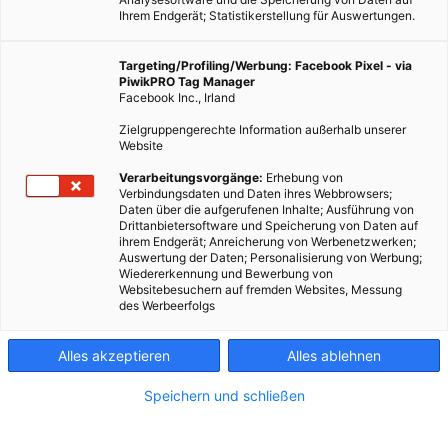
Ihrem Endgerät; Statistikerstellung für Auswertungen.
Targeting/Profiling/Werbung: Facebook Pixel - via
PiwikPRO Tag Manager
Facebook Inc., Irland
Zielgruppengerechte Information außerhalb unserer
Website
Verarbeitungsvorgänge:
Erhebung von
Verbindungsdaten und Daten ihres Webbrowsers;
Daten über die aufgerufenen Inhalte; Ausführung von
Drittanbietersoftware und Speicherung von Daten auf
ihrem Endgerät; Anreicherung von Werbenetzwerken;
Auswertung der Daten; Personalisierung von Werbung;
Wiedererkennung und Bewerbung von
LEBEN
Websitebesuchern auf fremden Websites, Messung
des Werbeerfolgs
Atemnot bei Babys wegen neuem Fußboden
16. JANUAR 2015
VON
MARTINA LIEL
Alles akzeptieren
Alles ablehnen
Schadstoffe aus neuen Fußbodenbelägen wie etwa Laminat
Speichern und schließen
können Babys schon vor der Geburt schaden. Wenn sich
Nachwuchs ankündigt, stehen nicht selten