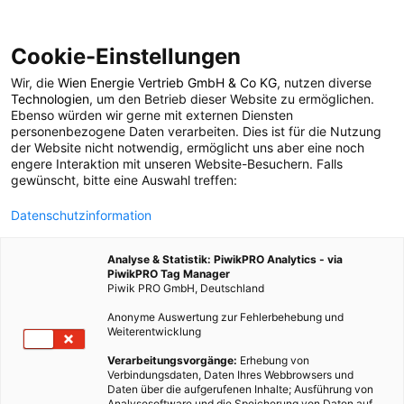
Cookie-Einstellungen
Wir, die
Wien Energie Vertrieb GmbH & Co KG
, nutzen diverse
POSTS BY TAG
Technologien
, um den Betrieb dieser Website zu ermöglichen.
Ebenso würden wir gerne mit externen Diensten
flüchtige organische
personenbezogene Daten verarbeiten. Dies ist für die Nutzung
der Website nicht notwendig, ermöglicht uns aber eine noch
engere Interaktion mit unseren Website-Besuchern. Falls
Verbindungen
gewünscht, bitte eine Auswahl treffen:
Datenschutzinformation
1 BEITRAG
Analyse & Statistik: PiwikPRO Analytics - via
PiwikPRO Tag Manager
Piwik PRO GmbH, Deutschland
Anonyme Auswertung zur Fehlerbehebung und
Weiterentwicklung
Verarbeitungsvorgänge:
Erhebung von
Verbindungsdaten, Daten Ihres Webbrowsers und
Daten über die aufgerufenen Inhalte; Ausführung von
Analysesoftware und die Speicherung von Daten auf