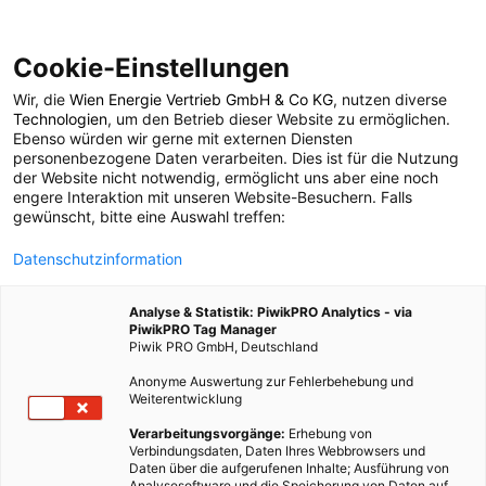
Cookie-Einstellungen
Wir, die
Wien Energie Vertrieb GmbH & Co KG
, nutzen diverse
POSTS BY TAG
Technologien
, um den Betrieb dieser Website zu ermöglichen.
Ebenso würden wir gerne mit externen Diensten
Fossil Free Münster
personenbezogene Daten verarbeiten. Dies ist für die Nutzung
der Website nicht notwendig, ermöglicht uns aber eine noch
engere Interaktion mit unseren Website-Besuchern. Falls
gewünscht, bitte eine Auswahl treffen:
1 BEITRAG
Datenschutzinformation
Analyse & Statistik: PiwikPRO Analytics - via
PiwikPRO Tag Manager
Piwik PRO GmbH, Deutschland
Anonyme Auswertung zur Fehlerbehebung und
Weiterentwicklung
Verarbeitungsvorgänge:
Erhebung von
Verbindungsdaten, Daten Ihres Webbrowsers und
Daten über die aufgerufenen Inhalte; Ausführung von
Analysesoftware und die Speicherung von Daten auf