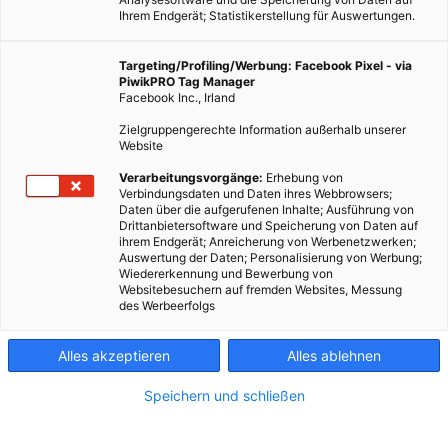
Ihrem Endgerät; Statistikerstellung für Auswertungen.
Targeting/Profiling/Werbung: Facebook Pixel - via
PiwikPRO Tag Manager
Facebook Inc., Irland
Zielgruppengerechte Information außerhalb unserer
Website
ENERGIEPOLITIK
Verarbeitungsvorgänge:
Erhebung von
Verbindungsdaten und Daten ihres Webbrowsers;
Good News: Münster wird Fossilfrei
Daten über die aufgerufenen Inhalte; Ausführung von
Drittanbietersoftware und Speicherung von Daten auf
11. JANUAR 2016
VON
ENERGIELEBEN REDAKTION
ihrem Endgerät; Anreicherung von Werbenetzwerken;
Auswertung der Daten; Personalisierung von Werbung;
Münster zieht sich ab April 2016 aus Investitionen in fossile
Wiedererkennung und Bewerbung von
Brennstoffe zurück.
Websitebesuchern auf fremden Websites, Messung
des Werbeerfolgs
BEITRAG ANSEHEN
Alles akzeptieren
Alles ablehnen
TEILEN
Speichern und schließen