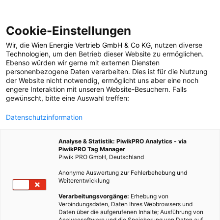
Cookie-Einstellungen
Wir, die
Wien Energie Vertrieb GmbH & Co KG
, nutzen diverse
ENERGIEPOLITIK
Technologien
, um den Betrieb dieser Website zu ermöglichen.
Ebenso würden wir gerne mit externen Diensten
Good News: Münster
personenbezogene Daten verarbeiten. Dies ist für die Nutzung
der Website nicht notwendig, ermöglicht uns aber eine noch
engere Interaktion mit unseren Website-Besuchern. Falls
wird Fossilfrei
gewünscht, bitte eine Auswahl treffen:
Datenschutzinformation
11. JANUAR 2016
2 MINUTEN LESEZEIT
Analyse & Statistik: PiwikPRO Analytics - via
PiwikPRO Tag Manager
Piwik PRO GmbH, Deutschland
Anonyme Auswertung zur Fehlerbehebung und
Weiterentwicklung
Verarbeitungsvorgänge:
Erhebung von
Verbindungsdaten, Daten Ihres Webbrowsers und
Daten über die aufgerufenen Inhalte; Ausführung von
Analysesoftware und die Speicherung von Daten auf