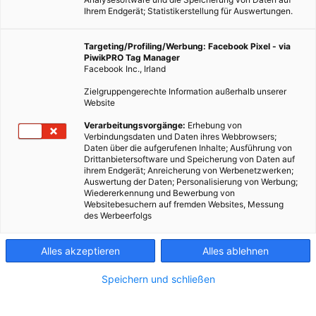
Ihrem Endgerät; Statistikerstellung für Auswertungen.
Targeting/Profiling/Werbung: Facebook Pixel - via
PiwikPRO Tag Manager
Facebook Inc., Irland
Zielgruppengerechte Information außerhalb unserer
Website
Münster wird Fossilfrei
Verarbeitungsvorgänge:
Erhebung von
Verbindungsdaten und Daten ihres Webbrowsers;
Daten über die aufgerufenen Inhalte; Ausführung von
Münster zieht sich ab April 2016 aus Investitionen in fossile
Drittanbietersoftware und Speicherung von Daten auf
ihrem Endgerät; Anreicherung von Werbenetzwerken;
Brennstoffe zurück.
Auswertung der Daten; Personalisierung von Werbung;
Wiedererkennung und Bewerbung von
Websitebesuchern auf fremden Websites, Messung
Dieser Artikel wurde am 11. Januar 2016 veröffentlicht
des Werbeerfolgs
und ist möglicherweise nicht mehr aktuell!
Alles akzeptieren
Alles ablehnen
Die Stadt Münster zieht sich mit 1. April 2016 gänzlich von
Investment in Kohle, Öl und Gas zurück. Diese sind nämlich
Speichern und schließen
nicht mit den Klimazielen vereinbar, die Erderwärmung bis
2050 auf maximal zwei Grad Celsius zu begrenzen. Außerdem