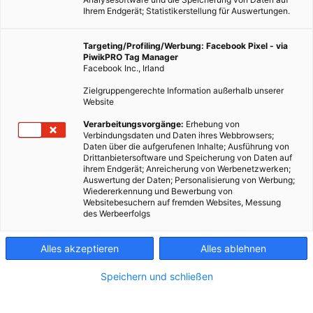
Ihrem Endgerät; Statistikerstellung für Auswertungen.
Targeting/Profiling/Werbung: Facebook Pixel - via
PiwikPRO Tag Manager
Facebook Inc., Irland
Zielgruppengerechte Information außerhalb unserer
Website
ERNÄHRUNG
Verarbeitungsvorgänge:
Erhebung von
Verbindungsdaten und Daten ihres Webbrowsers;
Zuckerjunkies Kinder
Daten über die aufgerufenen Inhalte; Ausführung von
Drittanbietersoftware und Speicherung von Daten auf
11. DEZEMBER 2015
VON
ULRIKE GÖBL
ihrem Endgerät; Anreicherung von Werbenetzwerken;
Auswertung der Daten; Personalisierung von Werbung;
Wie unsere Kinder zu Zuckerjunkies werden und was wir
Wiedererkennung und Bewerbung von
dagegen tun können
Websitebesuchern auf fremden Websites, Messung
des Werbeerfolgs
BEITRAG ANSEHEN
Alles akzeptieren
Alles ablehnen
TEILEN
Speichern und schließen