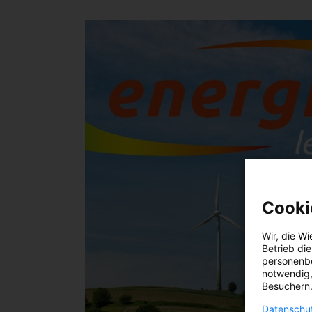
Cooki
Wir, die
Wi
Betrieb di
personenbe
notwendig,
Besuchern.
Datenschut