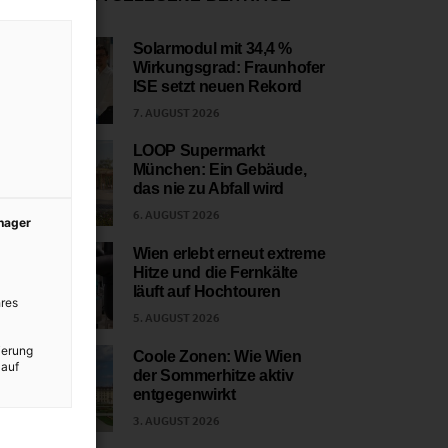
Solarmodul mit 34,4 %
Wirkungsgrad: Fraunhofer
1
ISE setzt neuen Rekord
7. AUGUST 2026
LOOP Supermarkt
München: Ein Gebäude,
2
das nie zu Abfall wird
6. AUGUST 2026
anager
Wien erlebt erneut extreme
Hitze und die Fernkälte
3
läuft auf Hochtouren
res
5. AUGUST 2026
ierung
Coole Zonen: Wie Wien
 auf
der Sommerhitze aktiv
4
entgegenwirkt
3. AUGUST 2026