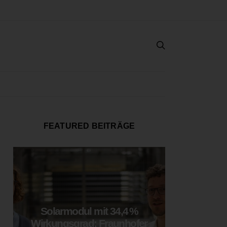
FEATURED BEITRÄGE
Solarmodul mit 34,4 %
LOOP
Wirkungsgrad: Fraunhofer
München