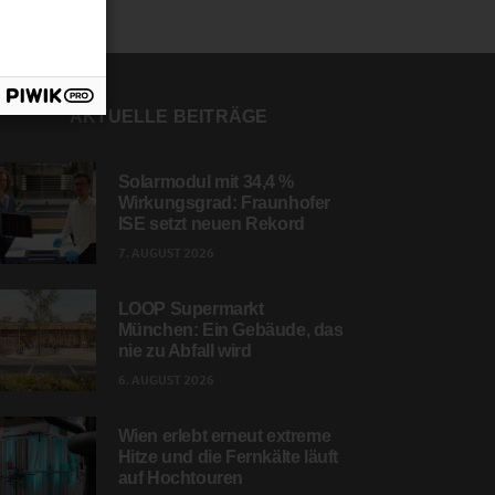
AKTUELLE BEITRÄGE
Solarmodul mit 34,4 %
Wirkungsgrad: Fraunhofer
ISE setzt neuen Rekord
7. AUGUST 2026
LOOP Supermarkt
München: Ein Gebäude, das
nie zu Abfall wird
6. AUGUST 2026
Wien erlebt erneut extreme
Hitze und die Fernkälte läuft
auf Hochtouren