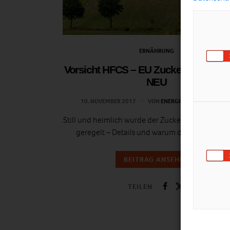
ERNÄHRUNG
Vorsicht HFCS – EU Zuckermarktord
NEU
10. NOVEMBER 2017
VON
ENERGIELEBEN REDAKTIO
Still und heimlich wurde der Zuckermarkt in der 
geregelt – Details und warum das gefährlich is
BEITRAG ANSEHEN
TEILEN