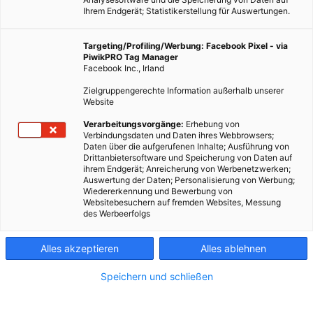
Ihrem Endgerät; Statistikerstellung für Auswertungen.
Targeting/Profiling/Werbung: Facebook Pixel - via
PiwikPRO Tag Manager
Facebook Inc., Irland
Zielgruppengerechte Information außerhalb unserer
Website
Verarbeitungsvorgänge:
Erhebung von
Verbindungsdaten und Daten ihres Webbrowsers;
Daten über die aufgerufenen Inhalte; Ausführung von
Still und heimlich wurde der Zuckermarkt in der EU neu
Drittanbietersoftware und Speicherung von Daten auf
ihrem Endgerät; Anreicherung von Werbenetzwerken;
geregelt – Details und warum das gefährlich ist!
Auswertung der Daten; Personalisierung von Werbung;
Wiedererkennung und Bewerbung von
Websitebesuchern auf fremden Websites, Messung
Dieser Artikel wurde am 10. November 2017 veröffentlicht
des Werbeerfolgs
und ist möglicherweise nicht mehr aktuell!
Alles akzeptieren
Alles ablehnen
Die EU-Zuckermarktverordnung ist zum 30. September 2017
ausgelaufen. Nichts davon gehört? Ja das kann sein, das wurde
Speichern und schließen
nämlich nicht groß breitgetreten in den Medien. Aber warum
eigentlich nicht? Bisher beschränkte dieser (unter anderem) die