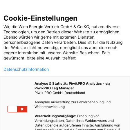
Cookie-Einstellungen
Wir, die
Wien Energie Vertrieb GmbH & Co KG
, nutzen diverse
ERNÄHRUNG
Technologien
, um den Betrieb dieser Website zu ermöglichen.
Ebenso würden wir gerne mit externen Diensten
Vorsicht HFCS – EU
personenbezogene Daten verarbeiten. Dies ist für die Nutzung
der Website nicht notwendig, ermöglicht uns aber eine noch
engere Interaktion mit unseren Website-Besuchern. Falls
Zuckermarktordnung
gewünscht, bitte eine Auswahl treffen:
Datenschutzinformation
NEU
Analyse & Statistik: PiwikPRO Analytics - via
PiwikPRO Tag Manager
10. NOVEMBER 2017
4 MINUTEN LESEZEIT
Piwik PRO GmbH, Deutschland
Anonyme Auswertung zur Fehlerbehebung und
Weiterentwicklung
Verarbeitungsvorgänge:
Erhebung von
Verbindungsdaten, Daten Ihres Webbrowsers und
Daten über die aufgerufenen Inhalte; Ausführung von
Analysesoftware und die Speicherung von Daten auf