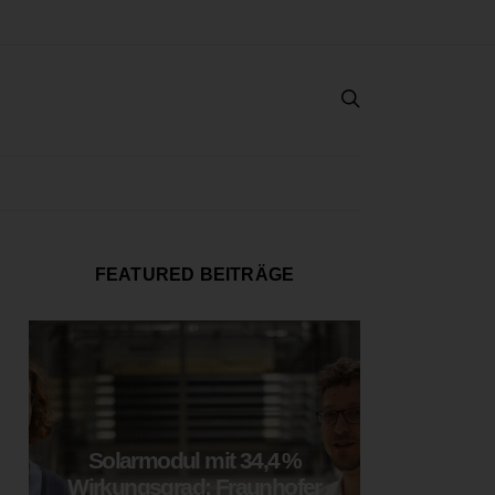
FEATURED BEITRÄGE
Solarmodul mit 34,4 %
LOOP
Wirkungsgrad: Fraunhofer
München