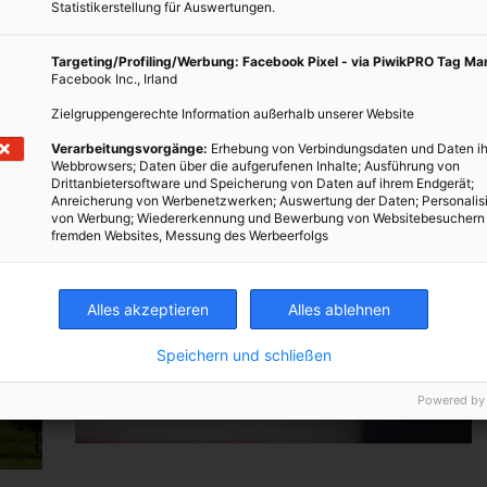
Statistikerstellung für Auswertungen.
Targeting/Profiling/Werbung: Facebook Pixel - via PiwikPRO Tag M
Facebook Inc., Irland
ERNÄHRUNG
Zielgruppengerechte Information außerhalb unserer Website
9 Lebensmittel, die nicht
Verarbeitungsvorgänge:
Erhebung von Verbindungsdaten und Daten ih
schlecht werden
Webbrowsers; Daten über die aufgerufenen Inhalte; Ausführung von
Drittanbietersoftware und Speicherung von Daten auf ihrem Endgerät;
Anreicherung von Werbenetzwerken; Auswertung der Daten; Personalis
TEILEN
von Werbung; Wiedererkennung und Bewerbung von Websitebesuchern
fremden Websites, Messung des Werbeerfolgs
2. MAI 2018
VON
MARTINA LIEL
Alles akzeptieren
Alles ablehnen
Speichern und schließen
Powered by