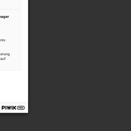
anager
res
ierung
 auf