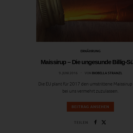
ERNÄHRUNG
Maissirup – Die ungesunde Billig-S
9. JUNI 2016
VON
BIOBELLA STRANZL
Die EU plant für 2017 den umstrittene Maissirup
bei uns vermehrt zuzulassen.
BEITRAG ANSEHEN
TEILEN