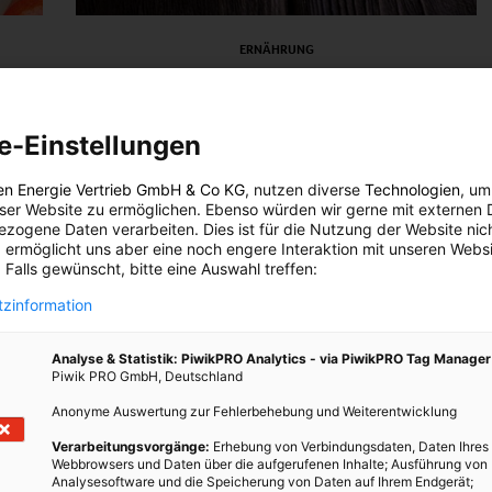
ERNÄHRUNG
it 40
Zucker macht genauso süchtig wie
Kokain
e-Einstellungen
19. FEBRUAR 2020
VON
ENERGIELEBEN REDAKTION
en Energie Vertrieb GmbH & Co KG
, nutzen diverse
Technologien
, um
als
Das Suchtpotenzial von Zucker dürfte stärker sein, als
eser Website zu ermöglichen. Ebenso würden wir gerne mit externen 
t ein
bisher angenommen.
zogene Daten verarbeiten. Dies ist für die Nutzung der Website nic
ch.
 ermöglicht uns aber eine noch engere Interaktion mit unseren Websi
 Falls gewünscht, bitte eine Auswahl treffen:
BEITRAG ANSEHEN
zinformation
TEILEN
Analyse & Statistik: PiwikPRO Analytics - via PiwikPRO Tag Manager
Piwik PRO GmbH, Deutschland
Anonyme Auswertung zur Fehlerbehebung und Weiterentwicklung
Verarbeitungsvorgänge:
Erhebung von Verbindungsdaten, Daten Ihres
Webbrowsers und Daten über die aufgerufenen Inhalte; Ausführung von
Analysesoftware und die Speicherung von Daten auf Ihrem Endgerät;