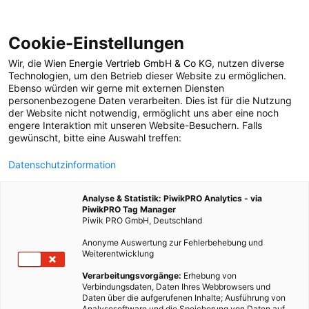
Cookie-Einstellungen
Wir, die
Wien Energie Vertrieb GmbH & Co KG
, nutzen diverse
ERNÄHRUNG
Technologien
, um den Betrieb dieser Website zu ermöglichen.
Ebenso würden wir gerne mit externen Diensten
Maissirup – Die
personenbezogene Daten verarbeiten. Dies ist für die Nutzung
der Website nicht notwendig, ermöglicht uns aber eine noch
engere Interaktion mit unseren Website-Besuchern. Falls
ungesunde Billig-Süße
gewünscht, bitte eine Auswahl treffen:
Datenschutzinformation
9. JUNI 2016
2 MINUTEN LESEZEIT
Analyse & Statistik: PiwikPRO Analytics - via
PiwikPRO Tag Manager
Piwik PRO GmbH, Deutschland
Anonyme Auswertung zur Fehlerbehebung und
Weiterentwicklung
Verarbeitungsvorgänge:
Erhebung von
Verbindungsdaten, Daten Ihres Webbrowsers und
Daten über die aufgerufenen Inhalte; Ausführung von
Analysesoftware und die Speicherung von Daten auf