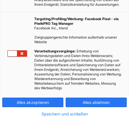
Ihrem Endgerät; Statistikerstellung für Auswertungen.
Targeting/Profiling/Werbung: Facebook Pixel - via
PiwikPRO Tag Manager
Facebook Inc., Irland
Zielgruppengerechte Information außerhalb unserer
Website
Verarbeitungsvorgänge:
Erhebung von
Maissirup
Verbindungsdaten und Daten ihres Webbrowsers;
Daten über die aufgerufenen Inhalte; Ausführung von
Drittanbietersoftware und Speicherung von Daten auf
ihrem Endgerät; Anreicherung von Werbenetzwerken;
Die EU plant für 2017 den umstrittene Maissirup auch bei uns
Auswertung der Daten; Personalisierung von Werbung;
Wiedererkennung und Bewerbung von
vermehrt zuzulassen.
Websitebesuchern auf fremden Websites, Messung
des Werbeerfolgs
Dieser Artikel wurde am 9. Juni 2016 veröffentlicht
und ist möglicherweise nicht mehr aktuell!
Alles akzeptieren
Alles ablehnen
Speichern und schließen
Die EU wird offensichtlich vorrangig von den diversen Lobbies
gesteuert, denn für den Konsumenten sind viele
Entscheidungen nicht nachvollziehbar. Diese zum Beispiel…