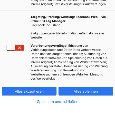
Ihrem Endgerät; Statistikerstellung für Auswertungen.
Targeting/Profiling/Werbung: Facebook Pixel - via
PiwikPRO Tag Manager
Facebook Inc., Irland
Fotocredit: Pixabay/Couleur
Zielgruppengerechte Information außerhalb unserer
Website
Verarbeitungsvorgänge:
Erhebung von
Wasser ist Leben.
Verbindungsdaten und Daten ihres Webbrowsers;
Daten über die aufgerufenen Inhalte; Ausführung von
Drittanbietersoftware und Speicherung von Daten auf
ihrem Endgerät; Anreicherung von Werbenetzwerken;
Dieser Artikel wurde am 10. Juni 2016 veröffentlicht
Auswertung der Daten; Personalisierung von Werbung;
und ist möglicherweise nicht mehr aktuell!
Wiedererkennung und Bewerbung von
Websitebesuchern auf fremden Websites, Messung
des Werbeerfolgs
Wasser ist ein allgegenwärtiger Bestandteil unseres Lebens.
Noch mehr: Es ist ein allgegenwärtiger Bestandteil jeglichen
Lebens auf unserem Planeten. Doch wo es überall vorkommt,
Alles akzeptieren
Alles ablehnen
und zu welchen Anteilen, ist uns im Alltag nicht immer bewusst.
Speichern und schließen
Der Umwelt-Blog
treehugger.com
hat einige wesentliche
Fakten zum Thema zusammengestellt. Hier sind ein paar davon