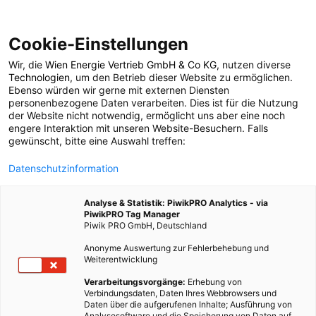
Cookie-Einstellungen
Wir, die
Wien Energie Vertrieb GmbH & Co KG
, nutzen diverse
ERNÄHRUNG
Technologien
, um den Betrieb dieser Website zu ermöglichen.
Ebenso würden wir gerne mit externen Diensten
Topliste: 11 Fakten
personenbezogene Daten verarbeiten. Dies ist für die Nutzung
der Website nicht notwendig, ermöglicht uns aber eine noch
engere Interaktion mit unseren Website-Besuchern. Falls
über Wasser
gewünscht, bitte eine Auswahl treffen:
Datenschutzinformation
10. JUNI 2016
2 MINUTEN LESEZEIT
Analyse & Statistik: PiwikPRO Analytics - via
PiwikPRO Tag Manager
Piwik PRO GmbH, Deutschland
Anonyme Auswertung zur Fehlerbehebung und
Weiterentwicklung
Verarbeitungsvorgänge:
Erhebung von
Verbindungsdaten, Daten Ihres Webbrowsers und
Daten über die aufgerufenen Inhalte; Ausführung von
Analysesoftware und die Speicherung von Daten auf