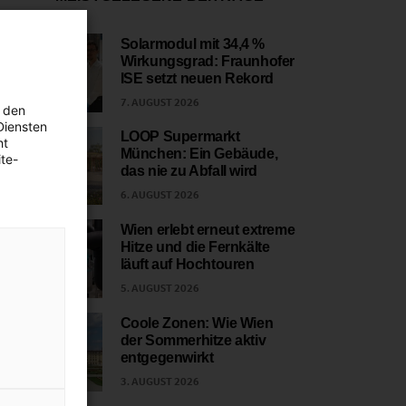
Solarmodul mit 34,4 %
Wirkungsgrad: Fraunhofer
1
ISE setzt neuen Rekord
7. AUGUST 2026
 den
Diensten
LOOP Supermarkt
ht
München: Ein Gebäude,
te-
2
das nie zu Abfall wird
6. AUGUST 2026
Wien erlebt erneut extreme
Hitze und die Fernkälte
3
läuft auf Hochtouren
5. AUGUST 2026
Coole Zonen: Wie Wien
der Sommerhitze aktiv
4
entgegenwirkt
3. AUGUST 2026