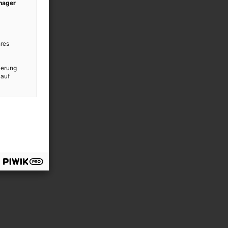
anager
res
ierung
 auf