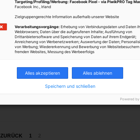
Targeting/Profiling/Werbung: Facebook Pixel - via PiwikPRO Tag M
Facebook Inc., Irland
ung
Zielgruppengerechte Information außerhalb unserer Website
Verarbeitungsvorgänge:
Erhebung von Verbindungsdaten und Daten ih
 zur
Webbrowsers; Daten über die aufgerufenen Inhalte; Ausführung von
Drittanbietersoftware und Speicherung von Daten auf ihrem Endgerät;
zur
Anreicherung von Werbenetzwerken; Auswertung der Daten; Personalis
rben
von Werbung; Wiedererkennung und Bewerbung von Websitebesuchern
fremden Websites, Messung des Werbeerfolgs
us dem
Alles akzeptieren
Alles ablehnen
Speichern und schließen
Powered by
Seitennummerierung
ZURÜCK
1
2