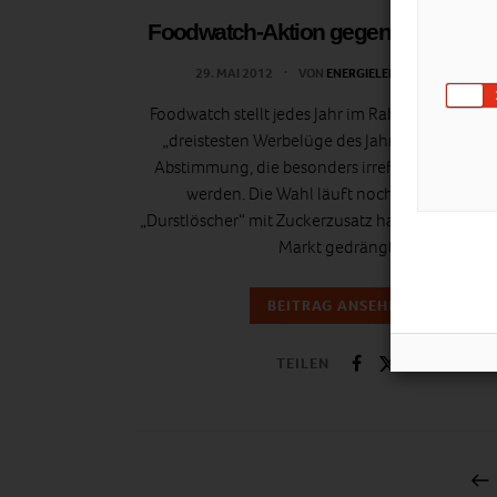
Foodwatch-Aktion gegen Babynahr
29. MAI 2012
VON
ENERGIELEBEN REDAKTION
Foodwatch stellt jedes Jahr im Rahmen der Wahl
„dreistesten Werbelüge des Jahres“ Produkte 
Abstimmung, die besonders irreführend bewo
werden. Die Wahl läuft noch. Einen Baby-
„Durstlöscher“ mit Zuckerzusatz hat sie schon a
Markt gedrängt.
BEITRAG ANSEHEN
TEILEN