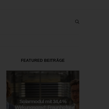
FEATURED BEITRÄGE
Solarmodul mit 34,4 %
LOOP
Wirkungsgrad: Fraunhofer
München