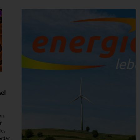
el
on
f
des
erden,