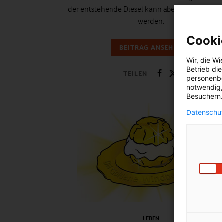
der entstehende Diesel kann aber direkt einges
werden.
Cooki
BEITRAG ANSEHEN
Wir, die
Wi
Betrieb di
TEILEN
personenbe
notwendig,
Besuchern.
Datenschut
LEBEN