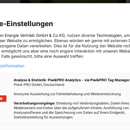
etzt
e-Einstellungen
LEBEN
en Energie Vertrieb GmbH & Co KG
, nutzen diverse
Technologien
, um
Hipp: Dafür stehe ich mit meinem Namen
eser Website zu ermöglichen. Ebenso würden wir gerne mit externen 
zogene Daten verarbeiten. Dies ist für die Nutzung der Website nic
11. AUGUST 2012
VON
BIOBELLA STRANZL
 ermöglicht uns aber eine noch engere Interaktion mit unseren Websi
 Falls gewünscht, bitte eine Auswahl treffen:
Eltern wollen nur das beste für ihr Baby. Sobald neben
zinformation
Muttermilch auch feste Nahrung am Menüplan steht
heißt es jedoch aufpassen und genau lesen.
Analyse & Statistik: PiwikPRO Analytics - via PiwikPRO Tag Manager
Piwik PRO GmbH, Deutschland
BEITRAG ANSEHEN
Anonyme Auswertung zur Fehlerbehebung und Weiterentwicklung
Verarbeitungsvorgänge:
Erhebung von Verbindungsdaten, Daten Ihres
TEILEN
Webbrowsers und Daten über die aufgerufenen Inhalte; Ausführung von
Analysesoftware und die Speicherung von Daten auf Ihrem Endgerät;
Statistikerstellung für Auswertungen.