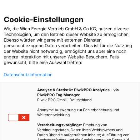
Cookie-Einstellungen
Wir, die
Wien Energie Vertrieb GmbH & Co KG
, nutzen diverse
POSTS BY TAG
Technologien
, um den Betrieb dieser Website zu ermöglichen.
Ebenso würden wir gerne mit externen Diensten
geschmeidige Haut
personenbezogene Daten verarbeiten. Dies ist für die Nutzung
der Website nicht notwendig, ermöglicht uns aber eine noch
engere Interaktion mit unseren Website-Besuchern. Falls
gewünscht, bitte eine Auswahl treffen:
1 BEITRAG
Datenschutzinformation
Analyse & Statistik: PiwikPRO Analytics - via
PiwikPRO Tag Manager
Piwik PRO GmbH, Deutschland
Anonyme Auswertung zur Fehlerbehebung und
Weiterentwicklung
Verarbeitungsvorgänge:
Erhebung von
Verbindungsdaten, Daten Ihres Webbrowsers und
Daten über die aufgerufenen Inhalte; Ausführung von
Analysesoftware und die Speicherung von Daten auf