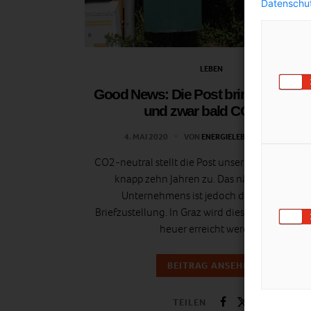
Datenschut
LEBEN
Good News: Die Post bringt allen wa
und zwar bald CO2-frei
4. MAI 2020
VON
ENERGIELEBEN REDAKTION
CO2-neutral stellt die Post unsere Briefe bereits
knapp zehn Jahren zu. Das nächste Ziel des
Unternehmens ist jedoch die CO2-freie
Briefzustellung. In Graz wird dieses Ziel wohl s
heuer erreicht werden.
BEITRAG ANSEHEN
TEILEN