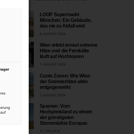
LOOP Supermarkt
München: Ein Gebäude,
1
das nie zu Abfall wird
6. AUGUST 2026
Wien erlebt erneut extreme
Hitze und die Fernkälte
2
läuft auf Hochtouren
5. AUGUST 2026
anager
Coole Zonen: Wie Wien
der Sommerhitze aktiv
3
entgegenwirkt
res
3. AUGUST 2026
Spanien: Vom
ierung
Hochpreisland zu einem
 auf
4
der günstigsten
Strommärkte Europas
31. JULI 2026