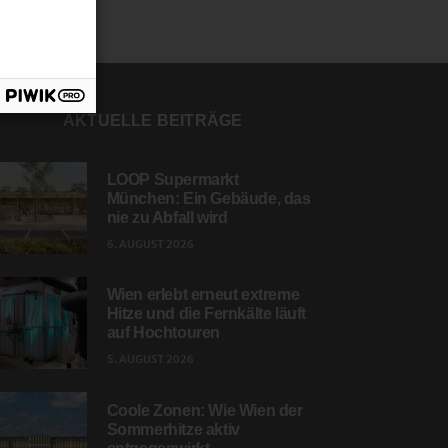
AKTUELLE BEITRÄGE
LOOP Supermarkt
München: Ein Gebäude, das
nie zu Abfall wird
6. AUGUST 2026
Wien erlebt erneut extreme
Hitze und die Fernkälte läuft
auf Hochtouren
5. AUGUST 2026
Coole Zonen: Wie Wien der
Sommerhitze aktiv