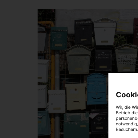
Cooki
Wir, die
Wi
Betrieb di
personenbe
notwendig,
Besuchern.