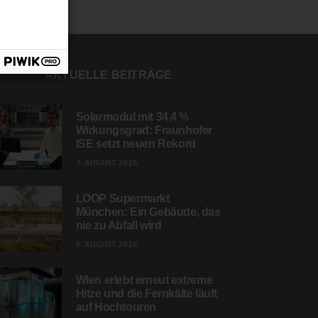
AKTUELLE BEITRÄGE
Solarmodul mit 34,4 %
Wirkungsgrad: Fraunhofer
ISE setzt neuen Rekord
7. AUGUST 2026
LOOP Supermarkt
München: Ein Gebäude, das
nie zu Abfall wird
6. AUGUST 2026
Wien erlebt erneut extreme
Hitze und die Fernkälte läuft
auf Hochtouren