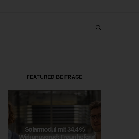
FEATURED BEITRÄGE
Solarmodul mit 34,4 %
LOOP
Wirkungsgrad: Fraunhofer
München