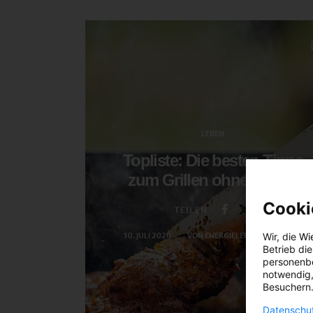
LEBEN
Topliste: Die besten Tipps
zum Grillen ohne Plastik
Cooki
TEILEN
10. JULI 2020
VON
ENERGIELEBEN REDAKTION
Wir, die
Wi
Betrieb di
personenbe
notwendig,
Besuchern.
Datenschut