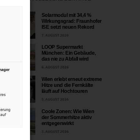
Solarmodul mit 34,4 %
Wirkungsgrad: Fraunhofer
1
ISE setzt neuen Rekord
7. AUGUST 2026
LOOP Supermarkt
München: Ein Gebäude,
2
das nie zu Abfall wird
6. AUGUST 2026
anager
Wien erlebt erneut extreme
Hitze und die Fernkälte
3
läuft auf Hochtouren
res
5. AUGUST 2026
ierung
Coole Zonen: Wie Wien
 auf
der Sommerhitze aktiv
4
entgegenwirkt
3. AUGUST 2026