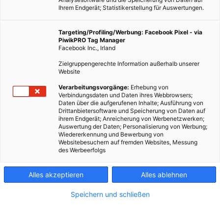
Ihrem Endgerät; Statistikerstellung für Auswertungen.
Targeting/Profiling/Werbung: Facebook Pixel - via
PiwikPRO Tag Manager
Facebook Inc., Irland
Zielgruppengerechte Information außerhalb unserer
Website
GARTEN
Verarbeitungsvorgänge:
Erhebung von
Verbindungsdaten und Daten ihres Webbrowsers;
Saatgut tauschen 2017
Daten über die aufgerufenen Inhalte; Ausführung von
Drittanbietersoftware und Speicherung von Daten auf
7. FEBRUAR 2017
VON
VERA KONDRATIUK
ihrem Endgerät; Anreicherung von Werbenetzwerken;
Auswertung der Daten; Personalisierung von Werbung;
Gärtnern muss nicht teuer sein. Pflanzen- und
Wiedererkennung und Bewerbung von
Websitebesuchern auf fremden Websites, Messung
Saatguttauschbörsen sind perfekte Orte um neue Pflanzen und
des Werbeerfolgs
Ideen zu bekommen. Hier sind aktuelle Termine für Wien.
Alles akzeptieren
Alles ablehnen
BEITRAG ANSEHEN
Speichern und schließen
TEILEN