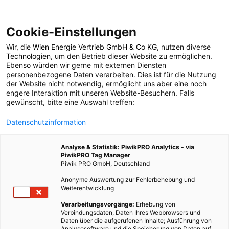
Cookie-Einstellungen
Wir, die
Wien Energie Vertrieb GmbH & Co KG
, nutzen diverse
POSTS BY TAG
Technologien
, um den Betrieb dieser Website zu ermöglichen.
Ebenso würden wir gerne mit externen Diensten
günstiges Saatgut
personenbezogene Daten verarbeiten. Dies ist für die Nutzung
der Website nicht notwendig, ermöglicht uns aber eine noch
engere Interaktion mit unseren Website-Besuchern. Falls
gewünscht, bitte eine Auswahl treffen:
1 BEITRAG
Datenschutzinformation
Analyse & Statistik: PiwikPRO Analytics - via
PiwikPRO Tag Manager
Piwik PRO GmbH, Deutschland
Anonyme Auswertung zur Fehlerbehebung und
Weiterentwicklung
Verarbeitungsvorgänge:
Erhebung von
Verbindungsdaten, Daten Ihres Webbrowsers und
Daten über die aufgerufenen Inhalte; Ausführung von
Analysesoftware und die Speicherung von Daten auf