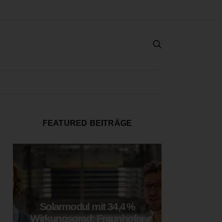
FEATURED BEITRÄGE
Solarmodul mit 34,4 %
LOOP
Wirkungsgrad: Fraunhofer
München