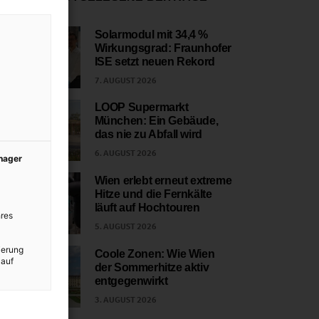
Solarmodul mit 34,4 %
Wirkungsgrad: Fraunhofer
1
ISE setzt neuen Rekord
7. AUGUST 2026
LOOP Supermarkt
München: Ein Gebäude,
2
das nie zu Abfall wird
6. AUGUST 2026
anager
Wien erlebt erneut extreme
Hitze und die Fernkälte
3
läuft auf Hochtouren
res
5. AUGUST 2026
ierung
Coole Zonen: Wie Wien
 auf
der Sommerhitze aktiv
4
entgegenwirkt
3. AUGUST 2026