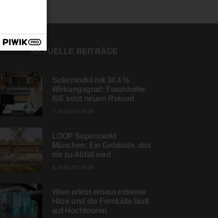
AKTUELLE BEITRÄGE
Solarmodul mit 34,4 %
Wirkungsgrad: Fraunhofer
ISE setzt neuen Rekord
7. AUGUST 2026
LOOP Supermarkt
München: Ein Gebäude, das
nie zu Abfall wird
6. AUGUST 2026
Wien erlebt erneut extreme
Hitze und die Fernkälte läuft
auf Hochtouren