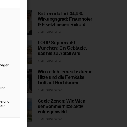
Solarmodul mit 34,4 %
Wirkungsgrad: Fraunhofer
1
ISE setzt neuen Rekord
7. AUGUST 2026
LOOP Supermarkt
München: Ein Gebäude,
2
das nie zu Abfall wird
6. AUGUST 2026
anager
Wien erlebt erneut extreme
Hitze und die Fernkälte
3
läuft auf Hochtouren
res
5. AUGUST 2026
Coole Zonen: Wie Wien
ierung
 auf
der Sommerhitze aktiv
4
entgegenwirkt
3. AUGUST 2026