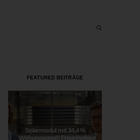
FEATURED BEITRÄGE
Solarmodul mit 34,4 %
LOOP
Wirkungsgrad: Fraunhofer
München