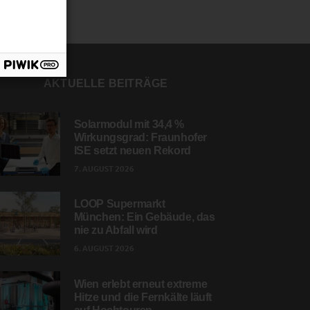
AKTUELLE BEITRÄGE
Solarmodul mit 34,4 %
Wirkungsgrad: Fraunhofer
ISE setzt neuen Rekord
7. AUGUST 2026
LOOP Supermarkt
München: Ein Gebäude, das
nie zu Abfall wird
6. AUGUST 2026
Wien erlebt erneut extreme
Hitze und die Fernkälte läuft