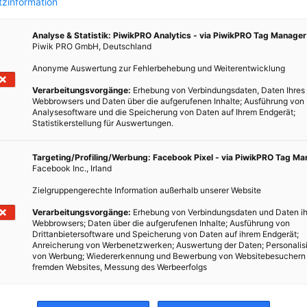
zinformation
Analyse & Statistik: PiwikPRO Analytics - via PiwikPRO Tag Manager
Piwik PRO GmbH, Deutschland
MAGAZIN
BUNDESLÄNDER
Anonyme Auswertung zur Fehlerbehebung und Weiterentwicklung
Verarbeitungsvorgänge:
Erhebung von Verbindungsdaten, Daten Ihres
Oberösterreich: Förderungen auf einen
Webbrowsers und Daten über die aufgerufenen Inhalte; Ausführung von
Blick
Analysesoftware und die Speicherung von Daten auf Ihrem Endgerät;
Statistikerstellung für Auswertungen.
9. MAI 2016
VON
ANITASCHERNHAMMER
nd zu
Targeting/Profiling/Werbung: Facebook Pixel - via PiwikPRO Tag M
rieb
Nicht nur Energie wird in Oberösterreich bezuschusst–
Facebook Inc., Irland
aus
auch in den Bereichen Bauen & Wohnen, Technologien
Zielgruppengerechte Information außerhalb unserer Website
Öffis“
oder Sanieren erhalten Sie wertvolle Förderungen. Hier
gibt’s einen umfassenden Überblick! Energieförderung
Verarbeitungsvorgänge:
Erhebung von Verbindungsdaten und Daten ih
Webbrowsers; Daten über die aufgerufenen Inhalte; Ausführung von
wird in Oberösterreich…
Drittanbietersoftware und Speicherung von Daten auf ihrem Endgerät;
Anreicherung von Werbenetzwerken; Auswertung der Daten; Personalis
von Werbung; Wiedererkennung und Bewerbung von Websitebesuchern
BEITRAG ANSEHEN
fremden Websites, Messung des Werbeerfolgs
TEILEN