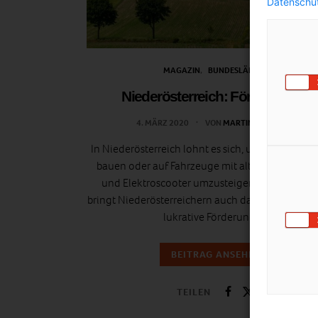
Datenschut
MAGAZIN
BUNDESLÄNDER
Niederösterreich: Förderungen
4. MÄRZ 2020
VON
MARTINA KROBATH
In Niederösterreich lohnt es sich, umweltschone
bauen oder auf Fahrzeuge mit alternativem Ant
und Elektroscooter umzusteigen. Darüber hin
bringt Niederösterreichern auch das Pendeln mit „
lukrative Förderungen.
BEITRAG ANSEHEN
TEILEN